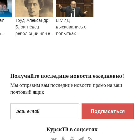
ал
Труд: Александр
В МИД
Блок: певец
высказались о
ь
революции или ее
попытках
сии
жертва?
Еревана
ую
шантажировать
ю
РФ - Новости на
Вести.ru
Получайте последние новости ежедневно!
Мы отправим вам последние новости прямо на ваш
почтовый ящик
Подписаться
КурскТВ в соцсетях