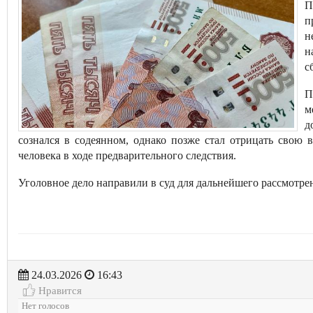
П
п
н
н
с
П
м
д
сознался в содеянном, однако позже стал отрицать свою 
человека в ходе предварительного следствия.
Уголовное дело направили в суд для дальнейшего рассмотре
24.03.2026
16:43
Нравится
Нет голосов