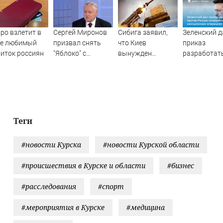
ро взлетит в
Сергей Миронов
Сибига заявил,
Зеленский д
не любимый
призвал снять
что Киев
приказ
иток россиян
"Яблоко" с
вынужден
разработат
выборов -
"биться" за
против Рос
Новости на
каждую ракету к
«специальн
Вести.ru
Patriot - Новости
санкционну
на Вести.ru
операцию»
Теги
#новости Курска
#новости Курской области
#происшествия в Курске и области
#бизнес
#расследования
#спорт
#мероприятия в Курске
#медицина