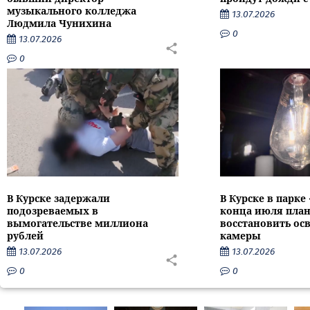
музыкального колледжа
13.07.2026
Людмила Чунихина
0
13.07.2026
0
В Курске задержали
В Курске в парке
подозреваемых в
конца июля пла
вымогательстве миллиона
восстановить ос
рублей
камеры
13.07.2026
13.07.2026
0
0