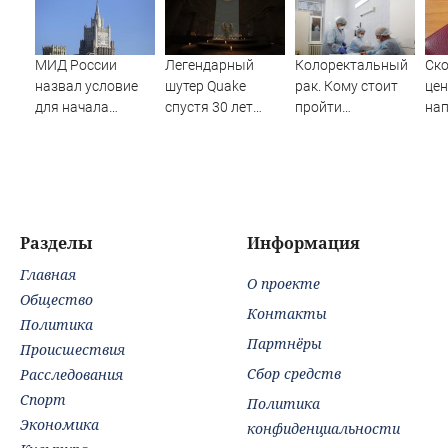
МИД России
Легендарный
Колоректальный
Ско
назвал условие
шутер Quake
рак. Кому стоит
це
для начала
спустя 30 лет
пройти
нап
переговоров о
после выхода
обследование и
мире с Украиной
получил новое
как современные
дополнение от
технологии
разработчиков
помогают
Wolfenstein
победить недуг?
Разделы
Информация
Главная
О проекте
Общество
Контакты
Политика
Партнёры
Происшествия
Сбор средств
Расследования
Спорт
Политика
Экономика
конфиденциальности