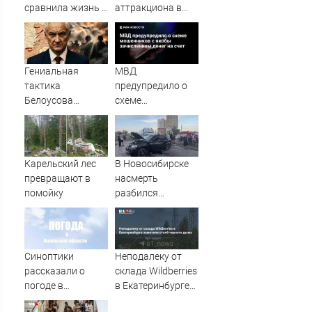
сравнила жизнь в
аттракциона в
Европе и в Крыму
российском
городе
Гениальная
МВД
тактика
предупредило о
Белоусова
схеме
сработала:
мошенников с
Мощнейший удар
якобы
на самом
зачислением
неожиданном
денег на счет
Карельский лес
В Новосибирске
направлении.
превращают в
насмерть
Армия
помойку
разбился
форсировала
мотоциклист
реку. Ключевой
узел обороны пал
Синоптики
Неподалеку от
рассказали о
склада Wildberries
погоде в
в Екатеринбурге
Кировской
заметили столб