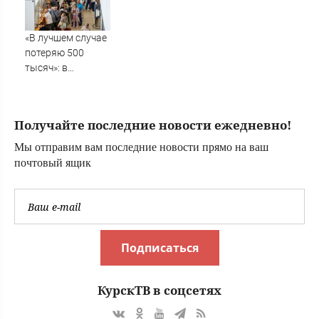
области на 7
черного дыма
августа
«В лучшем случае
потеряю 500
тысяч»: в
аэропорту
Волгограда
начались
Получайте последние новости ежедневно!
массовые
задержки рейсов
Мы отправим вам последние новости прямо на ваш
почтовый ящик
Подписаться
КурскТВ в соцсетях