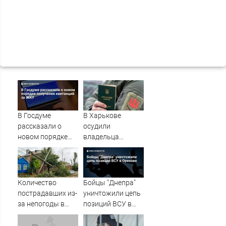
В Госдуме
В Харькове
рассказали о
осудили
новом порядке
владельца
получения
канала о засадах
квитанций за
ТЦК
ЖКУ
Количество
Бойцы "Днепра"
пострадавших из-
уничтожили цепь
за непогоды в
позиций ВСУ в
Ростове-на-Дону
Орехове
возросло до 28