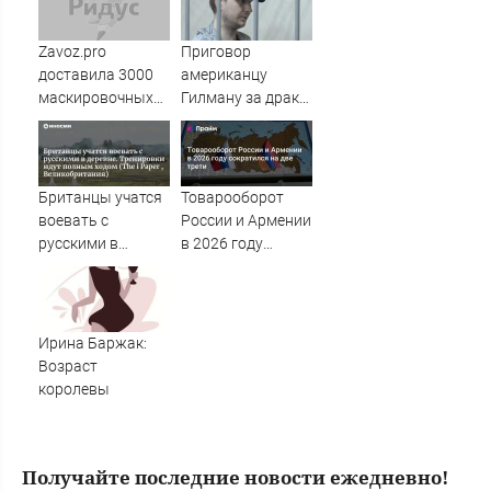
Zavoz.pro
Приговор
доставила 3000
американцу
маскировочных
Гилману за драки
плащей «Морок»
в воронежском
для СВО
СИЗО
потребовали
ужесточить -
Британцы учатся
Товарооборот
Новости на
воевать с
России и Армении
Вести.ru
русскими в
в 2026 году
деревне.
сократился на
Тренировки идут
две трети
полным ходом
(The i Paper ,
Ирина Баржак:
Великобритания)
Возраст
королевы
Получайте последние новости ежедневно!