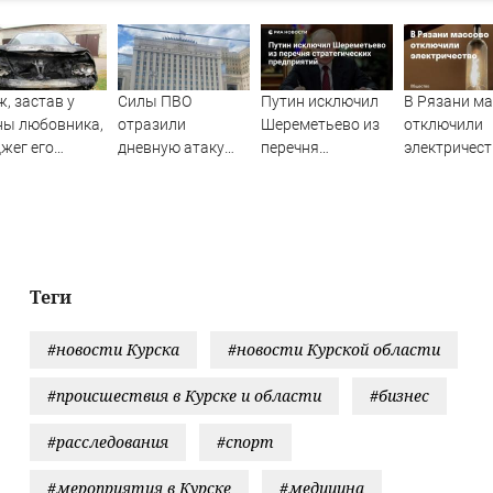
, застав у
Силы ПВО
Путин исключил
В Рязани м
ны любовника,
отразили
Шереметьево из
отключили
жег его
дневную атаку
перечня
электричест
шину
БПЛА на
стратегических
Новости за
Рязанскую
предприятий
06.08.2026
область
Теги
#новости Курска
#новости Курской области
#происшествия в Курске и области
#бизнес
#расследования
#спорт
#мероприятия в Курске
#медицина