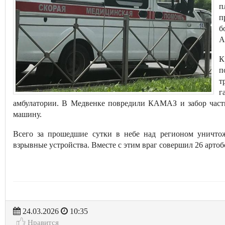
п
п
б
А
К
п
т
г
амбулатории. В Медвенке повредили КАМАЗ и забор частн
машину.
Всего за прошедшие сутки в небе над регионом уничт
взрывные устройства. Вместе с этим враг совершил 26 арто
24.03.2026
10:35
Нравится