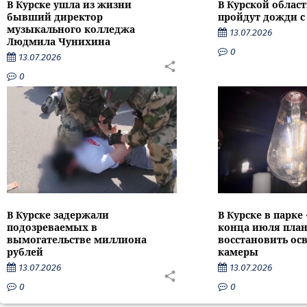
В Курске ушла из жизни
В Курской облас
бывший директор
пройдут дожди с
музыкального колледжа
13.07.2026
Людмила Чунихина
0
13.07.2026
0
В Курске задержали
В Курске в парке
подозреваемых в
конца июля пла
вымогательстве миллиона
восстановить ос
рублей
камеры
13.07.2026
13.07.2026
0
0