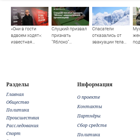
«Они в гости
Слуцкий призвал
Спасатели
Муж
вдвоем ходят»:
признать
отказались от
же
известная
"Яблоко"
эвакуации тела
под
журналистка
нежелательной
Натальи
ма
подтвердила
организацией
Наговицыной с
роман
семитысячника
Бондарчука и
Исаковой
Разделы
Информация
Главная
О проекте
Общество
Контакты
Политика
Партнёры
Происшествия
Сбор средств
Расследования
Спорт
Политика