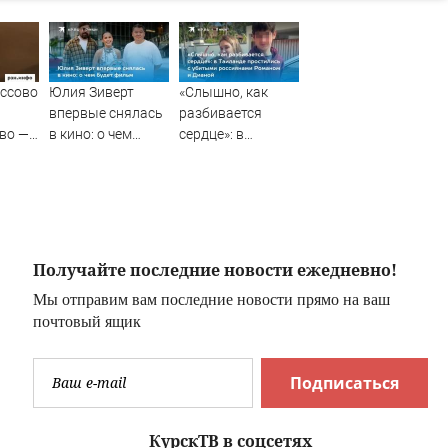
ассово
Юлия Зиверт
«Слышно, как
впервые снялась
разбивается
во —
в кино: о чем
сердце»: в
будет фильм
Таиланде
простились с
убитыми
россиянами
Романом и
Дианой
Получайте последние новости ежедневно!
Мы отправим вам последние новости прямо на ваш
почтовый ящик
Подписаться
КурскТВ в соцсетях