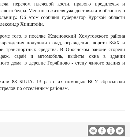
леча, перелом плечевой кости, правого предплечья и
равого бедра. Местного жителя уже доставили в областную
ольницу. Об этом сообщил губернатор Курской области
лександр Хинштейн.
роме того, в посёлке Жеденовский Хомутовского района
овреждения получили склад, ограждение, ворота КФХ и
ри транспортных средства. В Обоянском районе сгорели
араж, сарай и автомобиль, выбиты окна в здании
ого дома, в деревне Горяйново - стену жилого здания и
ожили 88 БПЛА. 13 раз с их помощью ВСУ сбрасывали
бстрелов по отселённым районам.