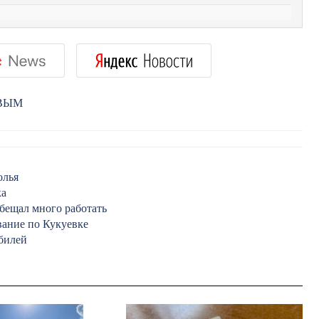
РВЫМ
олья
ка
бещал много работать
вание по Кукуевке
билей