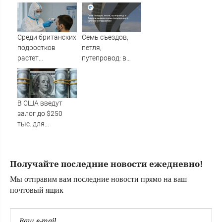
спасая тонущую
вторжения ВСУ в
девушку
Курскую область
Среди британских
Семь съездов,
подростков
петля,
растет
путепровод: в
распространение
Тюмени назвали
вейпов с
сроки
наркотиками
полноценного
запуска
В США введут
мегаразвязки
залог до $250
тыс. для
некоторых
иммигрантов при
получении виз
Получайте последние новости ежедневно!
Мы отправим вам последние новости прямо на ваш
почтовый ящик