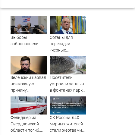
Выборы
Органы для
забронзовели
пересадки
«черные
трансплантологи»
извлекали у еще
живых пациентов
Зеленский назвал
Посетители
возможную
устроили заплыв
причину
в фонтанах парка
сокращения
Галицкого
поставок ракет
ПВО Киеву
Фельдшер из
СК России: 640
Свердловской
мирных жителей
области погиб,
стали жертвами