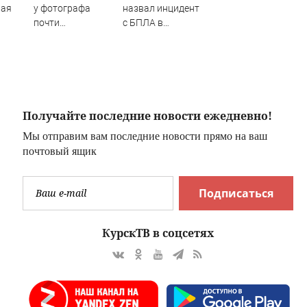
ная
у фотографа
назвал инцидент
почти
с БПЛА в
полмиллиона
Лейпциге
я из
"сценарием
х
гибридной атаки"
-
- Новости на
Вести.ru
Получайте последние новости ежедневно!
Мы отправим вам последние новости прямо на ваш
почтовый ящик
Подписаться
КурскТВ в соцсетях