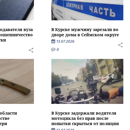
подавателя вуза
В Курске мужчину зарезали во
 мошенничество
дворе дома в Сеймском округе
тки
13.07.2026
0
области
В Курске задержали водителя
стве
мотоцикла без прав после
ери
попытки скрыться от полиции