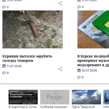
13.07.2026
13.07.2026
0
0
Курянин пытался зарубить
В Курске полице
соседку топором
проверяют мужч
подозревают в д
11.07.2026
10.07.2026
0
0
В аэропорту Сочи
Хубезов показал
Где в Тверской
Нех