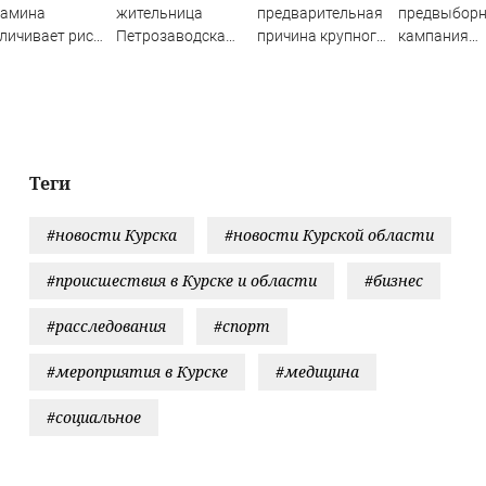
тамина
жительница
предварительная
предвыбор
личивает риск
Петрозаводска
причина крупного
кампания
рти в два раза
вынесла все
пожара на
"Яблока"
деньги из дома
Гвардейской в
оплачиваетс
родителей
Уфе
иностранны
источников 
Новости на
Вести.ru
Теги
#новости Курска
#новости Курской области
#происшествия в Курске и области
#бизнес
#расследования
#спорт
#мероприятия в Курске
#медицина
#социальное