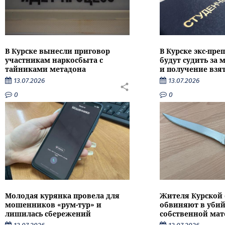
В Курске вынесли приговор
В Курске экс-пре
участникам наркосбыта с
будут судить за
тайниками метадона
и получение взя
13.07.2026
13.07.2026
0
0
Молодая курянка провела для
Жителя Курской 
мошенников «рум-тур» и
обвиняют в убий
лишилась сбережений
собственной мат