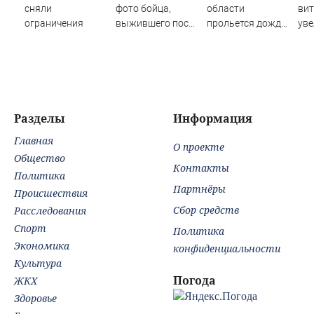
сняли
фото бойца,
области
ви
ограничения
выжившего после
прольется дождь
уве
медведя и молнии
и сверкнет гроза
сме
Разделы
Информация
Главная
О проекте
Общество
Контакты
Политика
Партнёры
Происшествия
Сбор средств
Расследования
Спорт
Политика
Экономика
конфиденциальности
Культура
Погода
ЖКХ
Здоровье