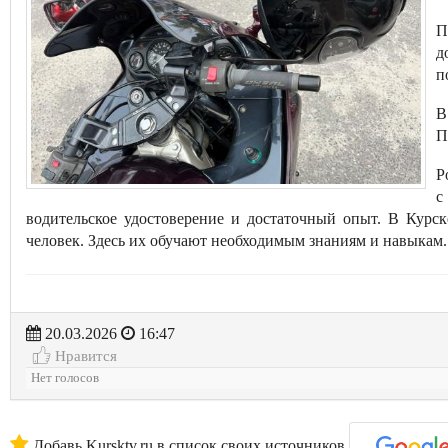
П
д
п
В
П
Р
с
водительское удостоверение и достаточный опыт. В Курск
человек. Здесь их обучают необходимым знаниям и навыкам.
20.03.2026
16:47
Нравится
Нет голосов
Добавь Kursktv.ru в список своих источников