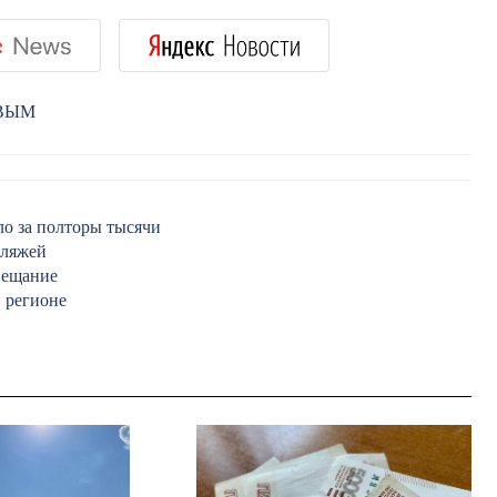
РВЫМ
о за полторы тысячи
пляжей
вещание
 регионе