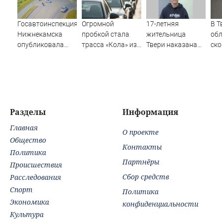
Госавтоинспекция
Огромной
17-летняя
В Т
Нижнекамска
пробкой стала
жительница
об
опубликовала
трасса «Кола» из-
Твери наказана
ск
видео жесткого
за завалившейся
за съемку атаки
ско
ДТП с участием
фуры
БПЛА
де
питбайкера
07/08/2026 –
Новости
Разделы
Информация
Главная
О проекте
Общество
Контакты
Политика
Партнёры
Происшествия
Сбор средств
Расследования
Спорт
Политика
Экономика
конфиденциальности
Культура