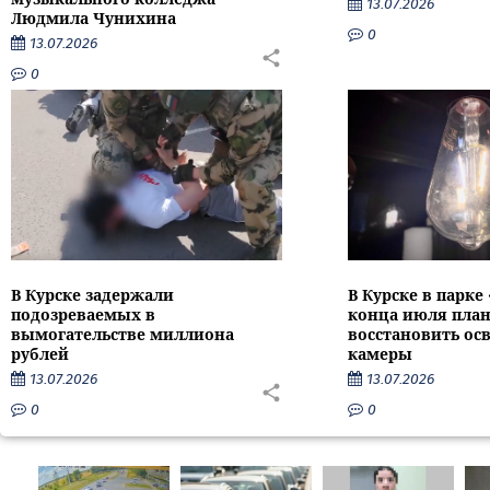
13.07.2026
Людмила Чунихина
0
13.07.2026
0
В Курске задержали
В Курске в парке
подозреваемых в
конца июля пла
вымогательстве миллиона
восстановить ос
рублей
камеры
13.07.2026
13.07.2026
0
0