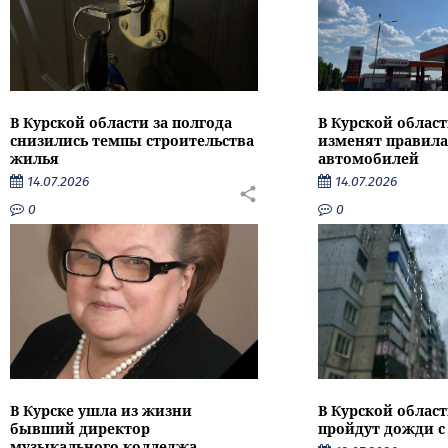
В Курской области за полгода
В Курской област
снизились темпы строительства
изменят правила
жилья
автомобилей
14.07.2026
14.07.2026
0
0
В Курске ушла из жизни
В Курской облас
бывший директор
пройдут дожди с
музыкального колледжа