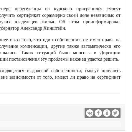
еперь переселенцы из курского приграничья смогут
олучить сертификат соразмерно своей доле независимо от
ругих владельцев жилья. Об этом проинформировал
убернатор Александр Хинштейн.
анее из-за того, что один собственник не имел права на
олучение компенсации, другие также автоматически его
ишались. Таких ситуаций было много - в Дирекции
кции постановления эту проблемы наконец удастся решить.
ходящегося в долевой собственности, смогут получить
 вне зависимости от того, имеют ли право на сертификат