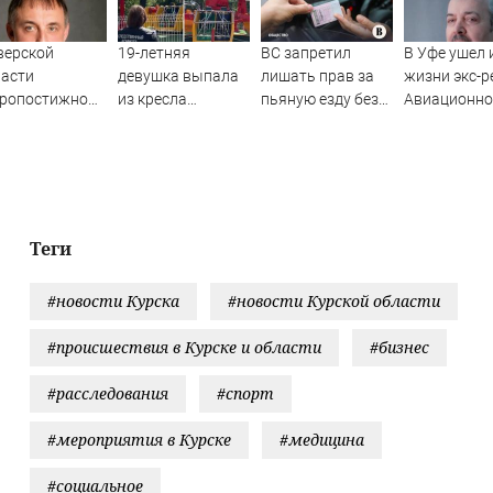
верской
19-летняя
ВС запретил
В Уфе ушел 
ласти
девушка выпала
лишать прав за
жизни экс-р
оропостижно
из кресла
пьяную езду без
Авиационно
нчался врач и
аттракциона
документов,
университе
путат Думы
(ВИДЕО)
удостоверяющих
Николай Кр
личность
Теги
#новости Курска
#новости Курской области
#происшествия в Курске и области
#бизнес
#расследования
#спорт
#мероприятия в Курске
#медицина
#социальное