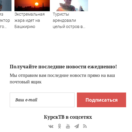
из
Экстремальная
Туристы
ектор
жара идет на
арендовали
го
Башкирию
целый остров в
та
Карелии (ФОТО)
иони
Получайте последние новости ежедневно!
Мы отправим вам последние новости прямо на ваш
почтовый ящик
Подписаться
КурскТВ в соцсетях