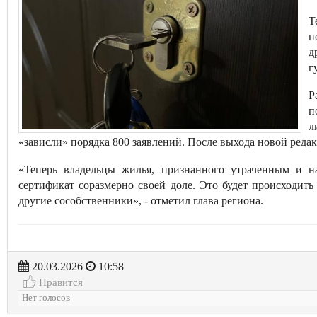
Т
п
д
г
Р
п
л
«зависли» порядка 800 заявлений. После выхода новой реда
«Теперь владельцы жилья, признанного утраченным и на
сертификат соразмерно своей доле. Это будет происходить
другие сособственники», - отметил глава региона.
20.03.2026
10:58
Нравится
Нет голосов