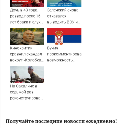
Дочь в 43 года,
Зеленский снова
развод после 16
отказался
лет брака и слухи
выводить ВСУ из
о чужой семье:
Донбасса
крутые повороты
в судьбе Инги
Оболдиной ✿✔️
Кинокритик
Вучич
TVCenter.ru
сравнил скандал
прокомментировал
вокруг «Колобка»
возможность
с историей
военного
«Соника»
сотрудничества с
и «Одиссеей»
Украиной
На Сахалине в
седьмой раз
реконструировали
штурм
полицейского
поста Хандаса
Получайте последние новости ежедневно!