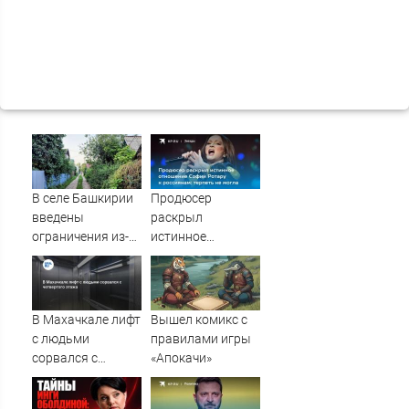
В селе Башкирии
Продюсер
введены
раскрыл
ограничения из-
истинное
за бешенства
отношение Софии
животных
Ротару к
россиянам:
терпеть не могла
В Махачкале лифт
Вышел комикс с
с людьми
правилами игры
сорвался с
«Апокачи»
четвертого этажа