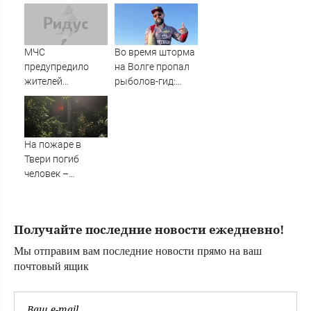
нашли мертвой у
Мария Гладких
подъезда ее дома
раскрыла
печальную
правду и
МЧС
Во время шторма
попросила о
предупредило
на Волге пропал
помощи
жителей
рыболов-гид:
Подмосковья об
нужна помощь в
угрозе атаки
поисках
дронов
На пожаре в
Твери погиб
человек –
Новости Твери и
городов Тверской
области сегодня -
Получайте последние новости ежедневно!
Afanasy.biz –
Тверские новости.
Мы отправим вам последние новости прямо на ваш
Новости Твери.
почтовый ящик
Тверь новости.
Новости. Новости
сегод