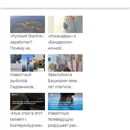
«Русский Starlink»
«Искандеры» и
заработал?
«Бандероли»:
Почему на
ночной
Украине кратно
добивающий удар
увеличилась
по Одессе и
точность
Ильичевску
попаданий по
Известный
Завклубом в
объектам ВСУ
рыболов
Башкирии семь
Садовников
лет платила
пропал на Волге
зарплату мужу-
во время шторма
прогульщику
«Муж спал в этот
Известную
момент».
телеведущую
Екатеринбурженку
разрушает рак: