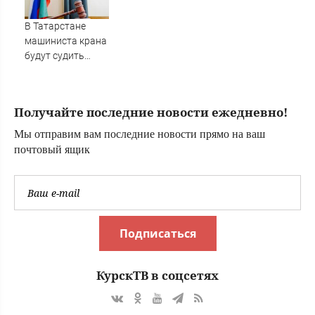
В Татарстане
машиниста крана
будут судить
после падения
рабочего с 10-
метровой высоты
Получайте последние новости ежедневно!
09/08/2026 –
Новости
Мы отправим вам последние новости прямо на ваш
почтовый ящик
Подписаться
КурскТВ в соцсетях