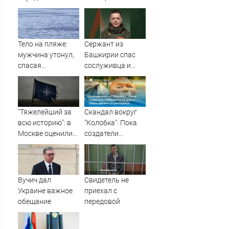
судьбу военных
озере Старица
баз
Тело на пляже:
Сержант из
мужчина утонул,
Башкирии спас
спасая
сослуживца и
маленькую дочку
получил ранение
09/08/2026 –
в зоне СВО
Новости
"Тяжелейший за
Скандал вокруг
всю историю": в
"Колобка": Пока
Москве оценили
создатели
масштаб кризиса
отбиваются от
в НАТО
угроз, сборы
далеки от
рекордных
Вучич дал
Свидетель не
Украине важное
приехал с
обещание
передовой