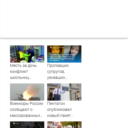
Месть за дочь:
Пропавших
конфликт
супругов,
школьниц
уехавших
обернулся дракой
отдыхать на
родителей в
природу, нашли
Иркутске 30-10-
мертвыми на
2020
заднем сиденье
Военкоры России
Пентагон
автомобиля
сообщают о
опубликовал
массированных
новый пакет
ударах по Киеву
данных об НЛО