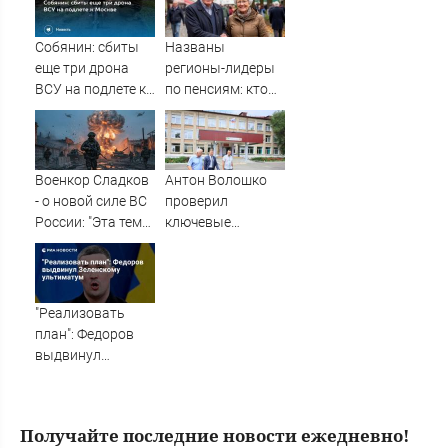
Собянин: сбиты
Названы
еще три дрона
регионы-лидеры
ВСУ на подлете к
по пенсиям: кто
Москве
получает больше
35 тысяч и почти
44 тысячи рублей
Военкор Сладков
Антон Волошко
- о новой силе ВС
проверил
России: "Эта тема
ключевые
очень пугает
объекты
украинское
Лесозаводска
военное
командование"
"Реализовать
план": Федоров
выдвинул
Зеленскому
ультиматум
Получайте последние новости ежедневно!