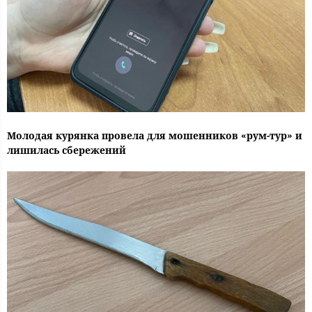
Молодая курянка провела для мошенников «рум-тур» и
лишилась сбережений