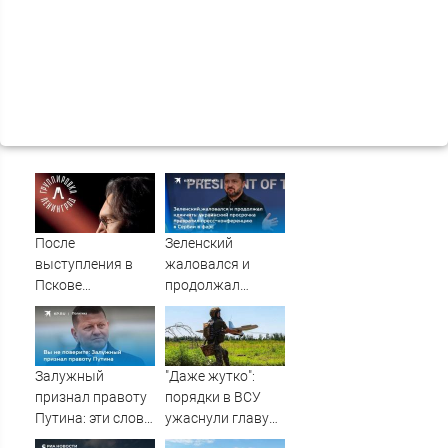
После
Зеленский
выступления в
жаловался и
Пскове
продолжал
группировка
клянчить:
«Ленинград»
украинский
отменила
просрочка
концерты в
превратил пресс-
Залужный
"Даже жутко":
Якутске и
конференцию в
признал правоту
порядки в ВСУ
Саранске
Сербии в фарс
Путина: эти слова
ужаснули главу
прозвучали не
британской