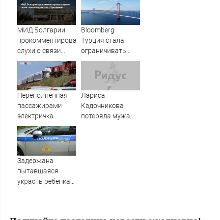
просто так
армии
МИД Болгарии
Bloomberg:
прокомментировал
Турция стала
слухи о связи
ограничивать
главы ведомства
проход судов в
с Британией
Черное море из-за
атак БПЛА -
Новости на
Переполненная
Лариса
Вести.ru
пассажирами
Кадочникова
электричка
потеряла мужа,
столкнулась с
пережившего 4
грузовым
года болезни
поездом —
десятки человек
Задержана
пострадали.
пытавшаяся
Видео с места ЧП
украсть ребенка
россиянка