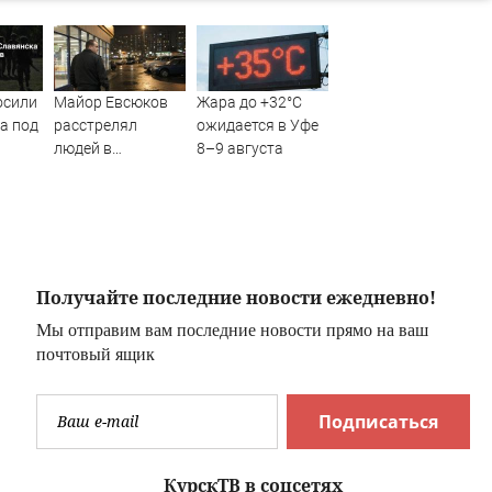
осили
Майор Евсюков
Жара до +32°C
а под
расстрелял
ожидается в Уфе
людей в
8–9 августа
супермаркете и
"
стал символом
провала МВД
Получайте последние новости ежедневно!
Мы отправим вам последние новости прямо на ваш
почтовый ящик
Подписаться
КурскТВ в соцсетях