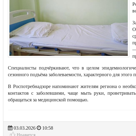
Р
в
З
О
с
п
—
п
Специалисты подчёркивают, что в целом эпидемиологиче
сезонного подъёма заболеваемости, характерного для этого п
В Роспотребнадзоре напоминают жителям региона о необх
контактов с заболевшими, чаще мыть руки, проветрива
обращаться за медицинской помощью.
03.03.2026
10:58
Нравится