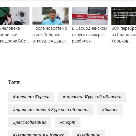
 человека
После новостей о
В Свободненском
ВСУ перебр
ибли при
сыне Соболев
округе насмерть
из Славянск
ке дрона ВСУ
отказался давать
разбился
Харьков
интервью
подросток,
боевиков
огоквартирный
журналистам
катавшийся на
"Эдельвейса
м в Крыму
мотобайке
Теги
#новости Курска
#новости Курской области
#происшествия в Курске и области
#бизнес
#расследования
#спорт
#мероприятия в Курске
#медицина