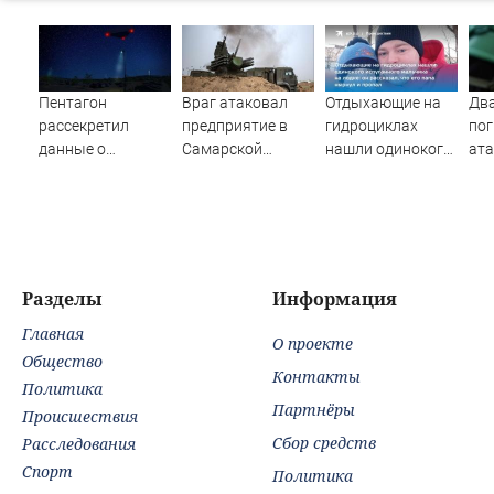
Пентагон
Враг атаковал
Отдыхающие на
Два
рассекретил
предприятие в
гидроциклах
пог
данные о
Самарской
нашли одинокого
ата
появлении НЛО
области
испуганного
на
на Ближнем
мальчика на
мн
Востоке
лодке: он
до
рассказал, что его
папа нырнул и
пропал
Разделы
Информация
Главная
О проекте
Общество
Контакты
Политика
Партнёры
Происшествия
Сбор средств
Расследования
Спорт
Политика