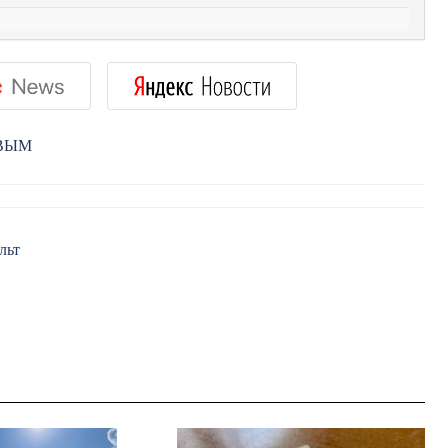
РВЫМ
льт