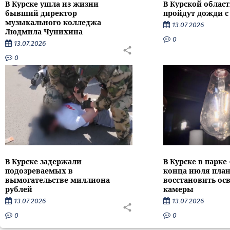
В Курске ушла из жизни
В Курской облас
бывший директор
пройдут дожди с
музыкального колледжа
13.07.2026
Людмила Чунихина
0
13.07.2026
0
В Курске задержали
В Курске в парке
подозреваемых в
конца июля пла
вымогательстве миллиона
восстановить ос
рублей
камеры
13.07.2026
13.07.2026
0
0