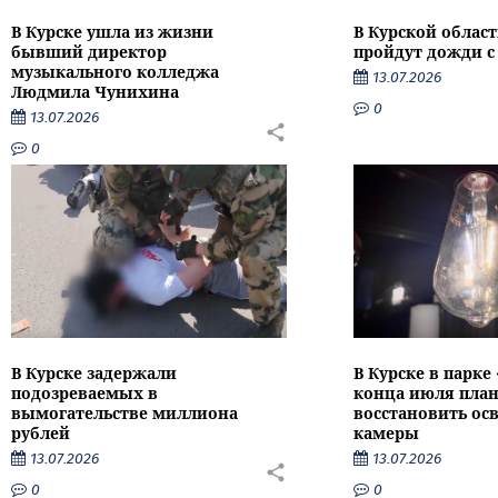
В Курске ушла из жизни
В Курской облас
бывший директор
пройдут дожди с
музыкального колледжа
13.07.2026
Людмила Чунихина
0
13.07.2026
0
В Курске задержали
В Курске в парке
подозреваемых в
конца июля пла
вымогательстве миллиона
восстановить ос
рублей
камеры
13.07.2026
13.07.2026
0
0