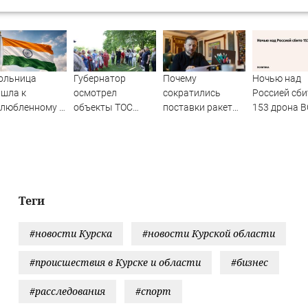
ольница
Губернатор
Почему
Ночью над
шла к
осмотрел
сократились
Россией сби
злюбленному в
объекты ТОС
поставки ракет
153 дрона 
ьму с десятью
«Низовицы» в
Patriot на Украину
ронами в
Гдовском районе
рмане
Теги
#новости Курска
#новости Курской области
#происшествия в Курске и области
#бизнес
#расследования
#спорт