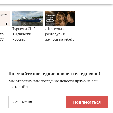
Турция и США
«Что, если я
то
выдвинули
разведусь и
ВСУ
России
женюсь на тебе?»:
ультиматум.
почему Ирина
Немедленно
Грибулина
откройте
отказала
Одесские порты,
Николаю
иначе...
Еременко и
жалеет об этом до
Получайте последние новости ежедневно!
сих пор ✿✔️
Мы отправим вам последние новости прямо на ваш
TVCenter.ru
почтовый ящик
Подписаться