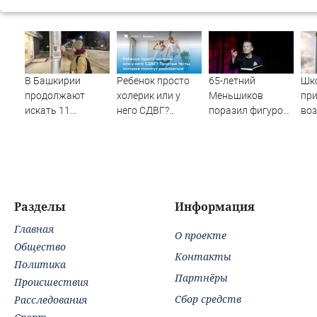
В Башкирии
Ребенок просто
65-летний
Шк
продолжают
холерик или у
Меньшиков
при
искать 11
него СДВГ?
поразил фигурой
во
пропавших без
Простые тесты,
поклонников на
тюр
вести
которые помогут
отдыхе в Греции
пат
разобраться
ка
Разделы
Информация
Главная
О проекте
Общество
Контакты
Политика
Партнёры
Происшествия
Сбор средств
Расследования