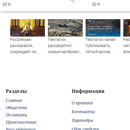
0
0
Россиянам
Пентагон
Пентагон начал
Ра
рассказали,
рассекретил
публиковать
нег
сокращает ли
новые материалы
пятый архив
вли
жизнь ночная
о неопознанных
данных об НЛО
сме
работа
аномальных
чел
явлениях
Разделы
Информация
Главная
О проекте
Общество
Контакты
Политика
Партнёры
Происшествия
Сбор средств
Расследования