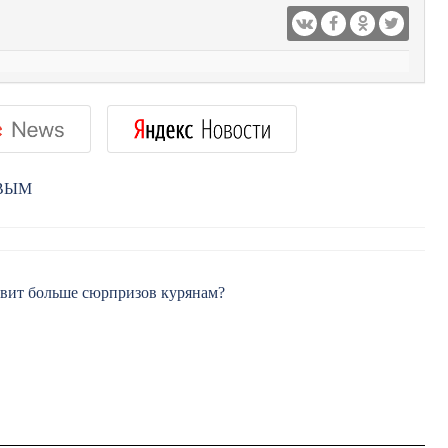
РВЫМ
товит больше сюрпризов курянам?