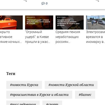
0
скрыто
"Огромный
Средняя пенсия
Электросам
ативное
ущерб": в Киеве
неработающих
врезался в
яние ночных
пришли в ужас
россиян
иномарку в
н на организм
после ударов ВС
превысила 40
Горно-Алта
овека
России
тысяч в двух
регионах
Теги
#новости Курска
#новости Курской области
#происшествия в Курске и области
#бизнес
#расследования
#спорт