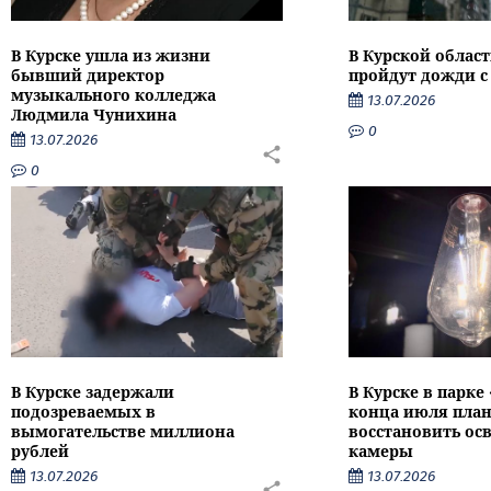
В Курске ушла из жизни
В Курской облас
бывший директор
пройдут дожди с
музыкального колледжа
13.07.2026
Людмила Чунихина
0
13.07.2026
0
В Курске задержали
В Курске в парке
подозреваемых в
конца июля пла
вымогательстве миллиона
восстановить ос
рублей
камеры
13.07.2026
13.07.2026