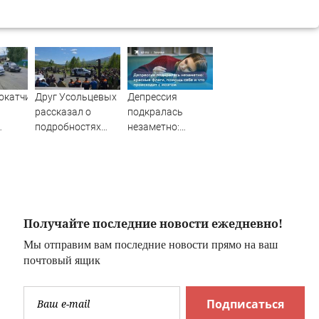
окатчик
Друг Усольцевых
Депрессия
рассказал о
подкралась
подробностях
незаметно:
йске
аудиосообщения
красные флаги,
от якобы Ирины
помощь себе и
что происходит с
мозгом
Получайте последние новости ежедневно!
Мы отправим вам последние новости прямо на ваш
почтовый ящик
Подписаться