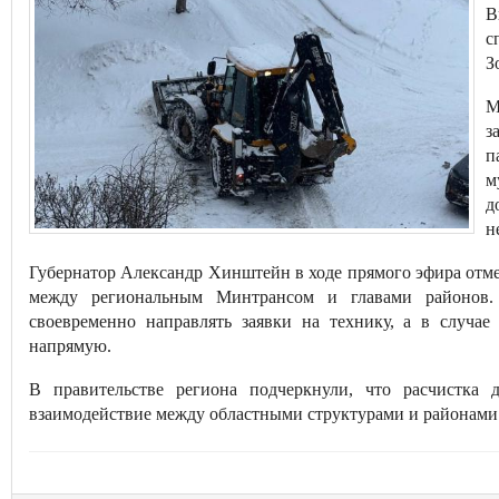
В
с
З
М
з
п
м
д
н
Губернатор Александр Хинштейн в ходе прямого эфира отме
между региональным Минтрансом и главами районов.
своевременно направлять заявки на технику, а в случа
напрямую.
В правительстве региона подчеркнули, что расчистка 
взаимодействие между областными структурами и районами 