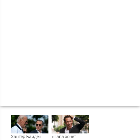
Хантер Байден
«Папа хочет