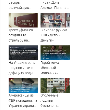
раскрыл
пива». Дочь
величайшую
Алексея Панина*
ошибку своего
поставила отцу
отца: бездействие
печальный
против Трампа
диагноз
Троих уфимцев
В Кирове рухнул
осудили за
КПК «Дело и
стрельбу на
Деньги»
кладбище в
Башкирии
На Украине есть
Герой мема
предпосылки к
«Весёлый
дефициту водных
молочник»
ресурсов, заявил
подготовил
эксперт
запасной план на
случай
выдворения его
Американцы из
Оголённые
семьи из РФ
ФБР попадали: на
лоджии
Украине украли
беспокоят