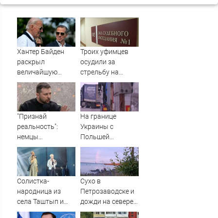
Хантер Байден
Троих уфимцев
раскрыл
осудили за
величайшую
стрельбу на
ошибку своего
кладбище в
отца: бездействие
Башкирии
против Трампа
"Признай
На границе
реальность":
Украины с
немцы
Польшей
обратились к
возникли
Зеленскому после
огромные
удара ВС РФ
очереди из
грузовиков -
Солистка-
Сухо в
Новости на
народница из
Петрозаводске и
Вести.ru
села Таштып и
дожди на севере:
SHAMAN спели на
какую погоду