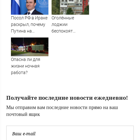
одной сцене
обещают 9
августа
Посол РФ в Ираке
Оголённые
раскрыл, почему
лоджии
Путина на
беспокоят
Ближнем Востоке
мурманчан
называют "Абу
Али" - Новости на
Вести.ru
Опасна ли для
жизни ночная
работа?
Получайте последние новости ежедневно!
Мы отправим вам последние новости прямо на ваш
почтовый ящик