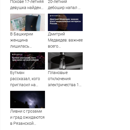
Пскове 17-летняя
20-летний
девушка найдена
дебошир напал на
мертвой
сотрудников
скорой
В Башкирии
Дмитрий
женщина
Медведев: важнее
лишилась
всего
квартиры и
национальные
сбережений из-за
интересы России
криптомошенников
Бутман
Плановые
рассказал, кого
отключения
пригласил на
электричества 10
свой юбилей
августа пройдут в
Весьегонске и
Твери
Ливни с грозами
и град ожидаются
в Рязанской
области — МЧС