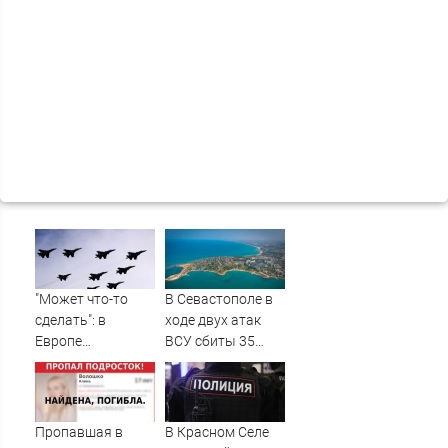
"Может что-то
В Севастополе в
сделать": в
ходе двух атак
Европе
ВСУ сбиты 35
высказались о
беспилотников -
нападении
Новости на
России
Вести.ru
Пропавшая в
В Красном Селе