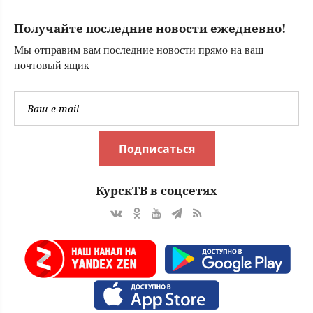
сюжетного
дополнения Man
Получайте последние новости ежедневно!
of Honor, в
котором появится
Мы отправим вам последние новости прямо на ваш
звезда первой
почтовый ящик
«Мафии»
Подписаться
КурскТВ в соцсетях