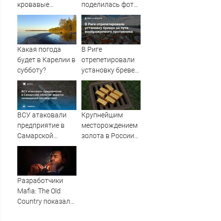
границу
кровавые
поделилась фото
авантюры в
из круиза вместе
Закавказье,
с сыном
заявил МИД
Какая погода
В Риге
будет в Карелии в
отрепетировали
субботу?
установку бревен
на пути
воображаемого
противника
ВСУ атаковали
Крупнейшим
предприятие в
месторождением
Самарской
золота в России
области: ведется
назвали Сухой
ликвидация
Лог
последствий
Разработчики
Mafia: The Old
Country показали
геймплей