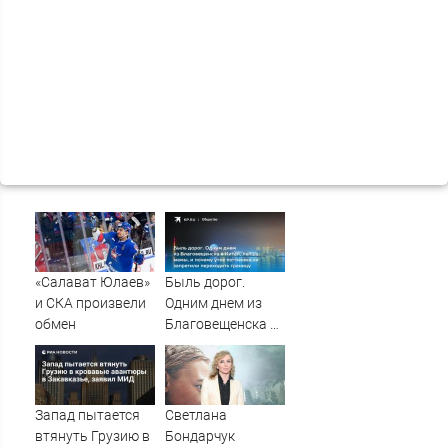
«Салават Юлаев»
Быль дорог.
и СКА произвели
Одним днем из
обмен
Благовещенска в
Китай, лапша,
мемы, и почему
утке по-пекински
запретили
Запад пытается
Светлана
переходить
втянуть Грузию в
Бондарчук