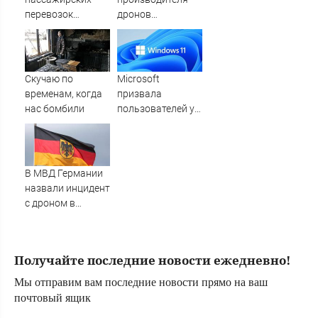
перевозок
дронов
изменятся в РФ с
подорвали под
1 сентября
Екатеринбургом
— рассказываем
всё, что известно
Скучаю по
Microsoft
о покушении
временам, когда
призвала
нас бомбили
пользователей утилизировать
старые ПК и
обновиться до
Windows 11
В МВД Германии
назвали инцидент
с дроном в
аэропорту
Лейпцига
гибридной атакой
Получайте последние новости ежедневно!
- РЕН ТВ -
Медиаплатформа
Мы отправим вам последние новости прямо на ваш
МирТесен
почтовый ящик