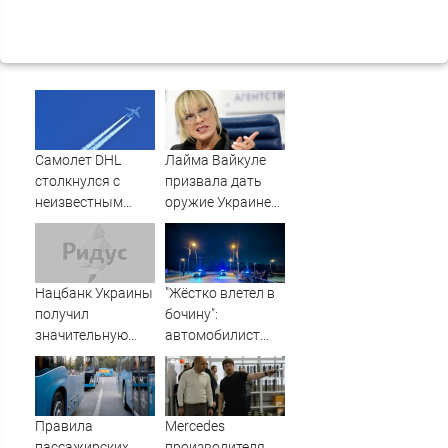
Самолет DHL
Лайма Вайкуле
столкнулся с
призвала дать
неизвестным
оружие Украине
объектом над
вместо музыки
Лейпцигом -
Новости на
Вести.ru
Нацбанк Украины
"Жёстко влетел в
получил
бочину":
значительную
автомобилист
помощь от
попал в ДТП,
Запада с февраля
уходя от
2022
полицейской
погони в Южно-
Правила
Mercedes
Сахалинске
пассажирских
производителя