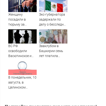
смастерил
Последние
порнооткрытку и
новости,
в итоге пойдёт
подробности об
Женщину
Экс-губернатора
под суд
ударах России 9
посадили в
задержали по
августа 2026 года
тюрьму за
делу о бесследной
необычное имя
пропаже 43
сына
студентов
ВС РФ
Завклубом в
освободили
Башкирии семь
Васютинское и
лет платила
Торецкое в ДНР -
зарплату мужу-
Новости на
прогульщику
Вести.ru
В понедельник, 10
августа, в
Целинском
районе локальное
отключение света