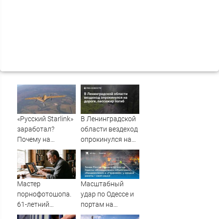
«Русский Starlink»
В Ленинградской
заработал?
области вездеход
Почему на
опрокинулся на
Украине кратно
дороге, пассажир
увеличилась
погиб
точность
попаданий по
Мастер
Масштабный
объектам ВСУ
порнофотошопа.
удар по Одессе и
61-летний
портам на
мужчина
Украине: