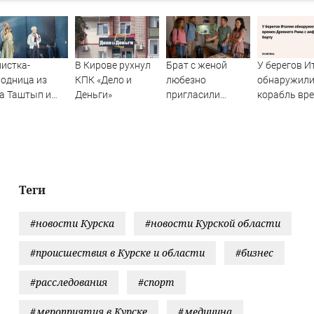
истка-
В Кирове рухнул
Брат с женой
У берегов И
одница из
КПК «Дело и
любезно
обнаружил
а Таштып и
Деньги»
пригласили
корабль вр
AMAN спели на
погостить, но
Древнего Ри
ой сцене
лучше бы мы
амфорами н
сняли квартиру
борту
Теги
#новости Курска
#новости Курской области
#происшествия в Курске и области
#бизнес
#расследования
#спорт
#мероприятия в Курске
#медицина