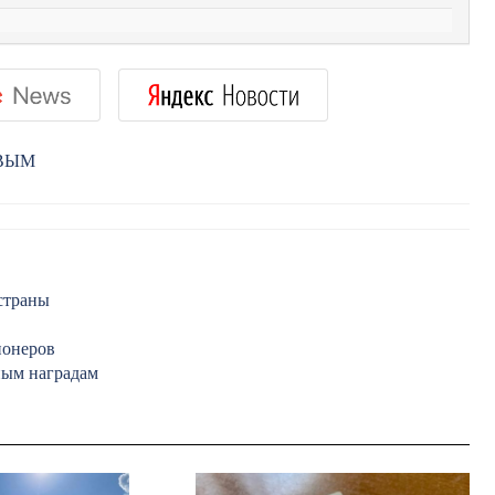
РВЫМ
 страны
ионеров
ным наградам