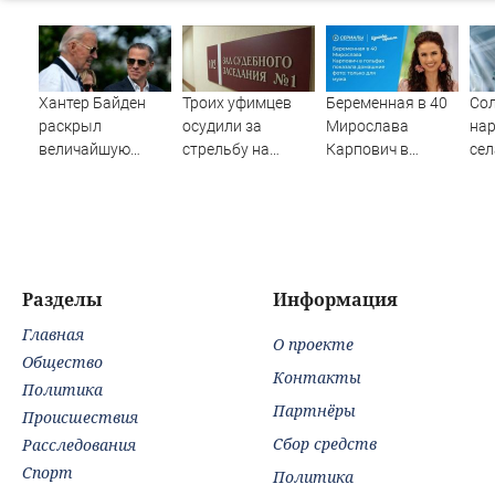
Хантер Байден
Троих уфимцев
Беременная в 40
Сол
раскрыл
осудили за
Мирослава
нар
величайшую
стрельбу на
Карпович в
сел
ошибку своего
кладбище в
гольфах показала
SH
отца: бездействие
Башкирии
домашние фото:
одн
против Трампа
только для мужа
Разделы
Информация
Главная
О проекте
Общество
Контакты
Политика
Партнёры
Происшествия
Сбор средств
Расследования
Спорт
Политика