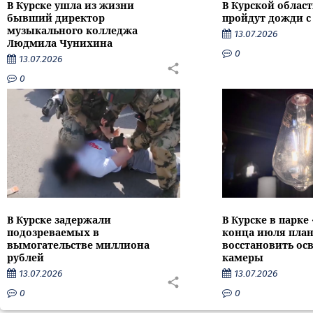
В Курске ушла из жизни
В Курской облас
бывший директор
пройдут дожди с
музыкального колледжа
13.07.2026
Людмила Чунихина
0
13.07.2026
0
В Курске задержали
В Курске в парке
подозреваемых в
конца июля пла
вымогательстве миллиона
восстановить ос
рублей
камеры
13.07.2026
13.07.2026
0
0