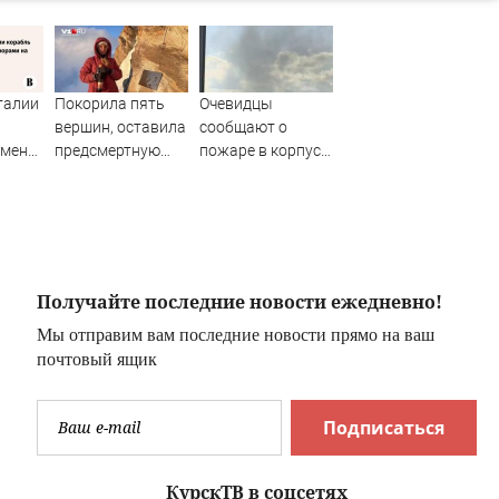
талии
Покорила пять
Очевидцы
и
вершин, оставила
сообщают о
емен
предсмертную
пожаре в корпусе
ма с
записку и
ТГСХА
а
послание сыну.
Что с телом
Натальи
Наговициной,
погибшей на пике
Получайте последние новости ежедневно!
Победы
Мы отправим вам последние новости прямо на ваш
почтовый ящик
Подписаться
КурскТВ в соцсетях