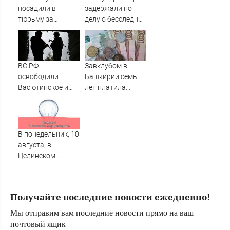
под суд
ударах России 9
посадили в
задержали по
августа 2026 года
тюрьму за
делу о бесследной
необычное имя
пропаже 43
сына
студентов
ВС РФ
Завклубом в
освободили
Башкирии семь
Васютинское и
лет платила
Торецкое в ДНР -
зарплату мужу-
Новости на
прогульщику
Вести.ru
В понедельник, 10
августа, в
Целинском
районе локальное
отключение света
Получайте последние новости ежедневно!
Мы отправим вам последние новости прямо на ваш
почтовый ящик