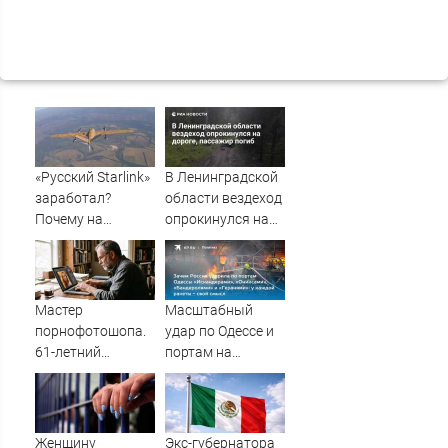
«Русский Starlink»
В Ленинградской
заработал?
области вездеход
Почему на
опрокинулся на
Украине кратно
дороге, пассажир
увеличилась
погиб
точность
попаданий по
Мастер
Масштабный
объектам ВСУ
порнофотошопа.
удар по Одессе и
61-летний
портам на
мужчина
Украине:
смастерил
Последние
порнооткрытку и
новости,
в итоге пойдёт
подробности об
Женщину
Экс-губернатора