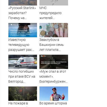
«Русский Starlink»
МЧС
заработал?
предупредило
Почему на
жителей
Украине кратно
Подмосковья об
увеличилась
угрозе атаки
точность
дронов
попаданий по
Известную
Завклубом в
объектам ВСУ
телеведущую
Башкирии семь
разрушает рак:
лет платила
Мария Гладких
зарплату мужу-
раскрыла
прогульщику
печальную
правду и
Число погибших
«Муж спал в этот
попросила о
при атаке ВСУ на
момент».
помощи
Белгород
Екатеринбурженку
выросло до пяти
нашли мертвой у
подъезда ее дома
На пожаре в
Во время шторма