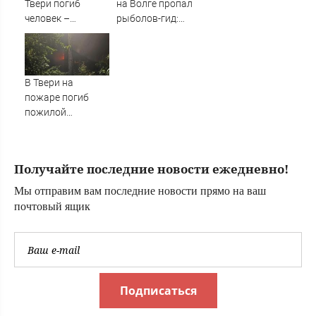
Твери погиб
на Волге пропал
человек –
рыболов-гид:
Новости Твери и
нужна помощь в
городов Тверской
поисках
области сегодня -
Afanasy.biz –
В Твери на
Тверские новости.
пожаре погиб
Новости Твери.
пожилой
Тверь новости.
мужчина
Новости. Новости
сегод
Получайте последние новости ежедневно!
Мы отправим вам последние новости прямо на ваш
почтовый ящик
Подписаться