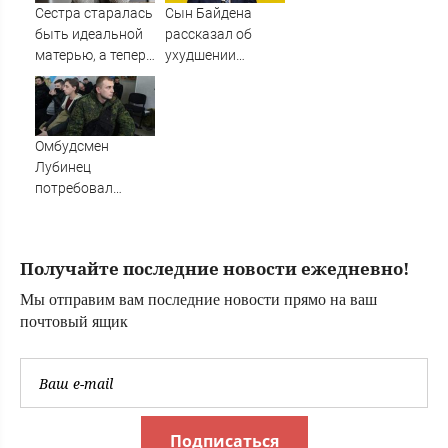
Сестра старалась
Сын Байдена
быть идеальной
рассказал об
матерью, а теперь
ухудшении
рыдает, потому
здоровья отца
что у дочери к ней
куча претензий
Омбудсмен
Лубинец
потребовал
проверить все
военкоматы
Закарпатья - RT
Получайте последние новости ежедневно!
Russia -
Медиаплатформа
Мы отправим вам последние новости прямо на ваш
МирТесен
почтовый ящик
Подписаться