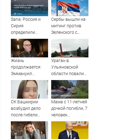
Sana: Россия и
Сербы вышли на
Сирия
митинг против
определили
Зеленского с
судьбу военных
портретами
баз
Путина
Жизнь
Ураган в
продолжается:
Ульяновской
Эммануил
области повалил
Виторган
столбы, деревья и
рассказывает
крыши
свою историю со
сцены
СК Башкирии
Мама с 11-летней
возбудил дело
дочкой погибли, 7
после гибели
человек
плода в
пострадали в ДТП
белорецкой
в Тюменской
больнице
области