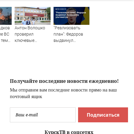
адков
Антон Волошко
"Реализовать
ле ВС
проверил
план": Федоров
а тема
ключевые
выдвинул
т
объекты
Зеленскому
Лесозаводска
ультиматум
ие"
Получайте последние новости ежедневно!
Мы отправим вам последние новости прямо на ваш
почтовый ящик
Подписаться
КурскТВ в соцсетях