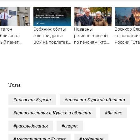
нтагон
Собянин: сбиты
Названы
Военкор Сл
убликовал
еще три дрона
регионы-лидеры
- о новой си
ый пакет
ВСУ на подлете к
по пенсиям: кто
России: "Эт
нных об НЛО
Москве
получает больше
очень пугае
35 тысяч и почти
украинское
44 тысячи рублей
военное
командован
Теги
#новости Курска
#новости Курской области
#происшествия в Курске и области
#бизнес
#расследования
#спорт
#мероприятия в Курске
#медицина