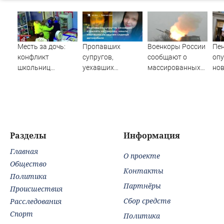
Месть за дочь:
Пропавших
Военкоры России
Пе
конфликт
супругов,
сообщают о
оп
школьниц
уехавших
массированных
нов
обернулся дракой
отдыхать на
ударах по Киеву
да
родителей в
природу, нашли
Иркутске 30-10-
мертвыми на
2020
заднем сиденье
автомобиля
Разделы
Информация
Главная
О проекте
Общество
Контакты
Политика
Партнёры
Происшествия
Сбор средств
Расследования
Спорт
Политика