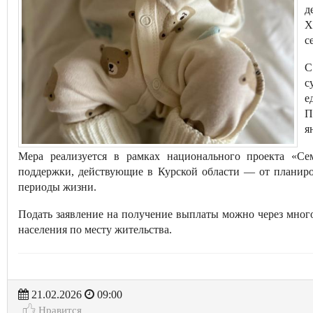
д
Х
с
С
с
е
П
я
Мера реализуется в рамках национального проекта «С
поддержки, действующие в Курской области — от планиро
периоды жизни.
Подать заявление на получение выплаты можно через мно
населения по месту жительства.
21.02.2026
09:00
Нравится