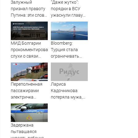
концерты в
превратил пресс-
Залужный
"Даже жутко":
Якутске и
конференцию в
признал правоту
порядки в ВСУ
Саранске
Сербии в фарс
Путина: эти слова
ужаснули главу
прозвучали не
британской
просто так
армии
МИД Болгарии
Bloomberg:
прокомментировал
Турция стала
слухи о связи
ограничивать
главы ведомства
проход судов в
с Британией
Черное море из-за
атак БПЛА -
Новости на
Переполненная
Лариса
Вести.ru
пассажирами
Кадочникова
электричка
потеряла мужа,
столкнулась с
пережившего 4
грузовым
года болезни
поездом —
десятки человек
Задержана
пострадали.
пытавшаяся
Видео с места ЧП