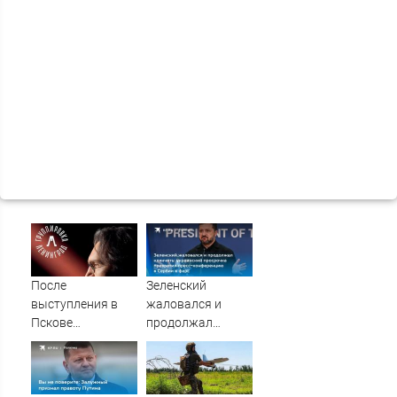
После
Зеленский
выступления в
жаловался и
Пскове
продолжал
группировка
клянчить:
«Ленинград»
украинский
отменила
просрочка