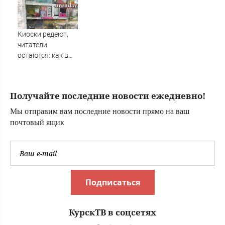
русофобскими
упадке из-за
заклинаниями
отсутствия
туристов из РФ
Киоски редеют,
читатели
остаются: как в
Оренбурге
исчезает газетная
розница
Получайте последние новости ежедневно!
Мы отправим вам последние новости прямо на ваш
почтовый ящик
Подписаться
КурскТВ в соцсетях