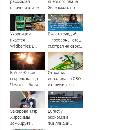
рассказал
дневного плана
о ночной атаке
Зеленского по
БПЛА
принуждению к
на Рязанскую
миру: как
область —
ответила Россия,
Новости за
полный разбор
Украинцам
Вместо свадьбы
09.08.2026
провала
икается
– похороны: отец
операции
Wildberries: В
смотрел на свою
Украины от
супермаркетах
мертвую 16-
военкора Коца
начали пустеть
летнюю дочь и не
полки » PolitCentr-
мог сдержать
NEWS
слезы
В Усть-Коксе
Отправил
сгорело кафе, в
инвалида на СВО
Чемале – баня
и получил его
«посмертные»
выплаты адвокат
из Черепаново
Захарова: мэр
Euractiv:
Хиросимы
экономика
зомбирует
Финляндии
японцев
оказалась в