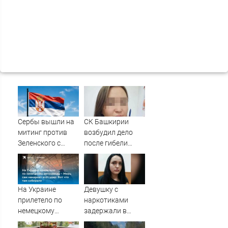
Сербы вышли на
СК Башкирии
митинг против
возбудил дело
Зеленского с
после гибели
портретами
плода в
Путина
белорецкой
больнице
На Украине
Девушку с
прилетело по
наркотиками
немецкому
задержали в
автозаводу -
Твери – Новости