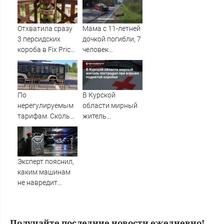
Мерц сам
Твери и городов
накаркал этот
Тверской области
удар: Вот что там
сегодня -
Отхватила сразу
Мама с 11-летней
собирали
Afanasy.biz –
3 персидских
дочкой погибли, 7
Тверские новости.
короба в Fix Price:
человек
Новости Твери.
вот какое
пострадали в ДТП
Тверь новости.
украшение для
в Тюменской
Новости. Ново
дачи получилось
области
По
В Курской
нерегулируемым
области мирный
тарифам. Сколько
житель
мы заплатим за
пострадал при
проезд в
взрыве поднятой
автобусах
коробки
Эксперт пояснил,
каким машинам
не навредит
бензин «Евро-2»
Получайте последние новости ежедневно!