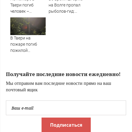
Твери погиб
на Волге пропал
человек –
рыболов-гид:
Новости Твери и
нужна помощь в
городов Тверской
поисках
области сегодня -
Afanasy.biz –
В Твери на
Тверские новости.
пожаре погиб
Новости Твери.
пожилой
Тверь новости.
мужчина
Новости. Новости
сегод
Получайте последние новости ежедневно!
Мы отправим вам последние новости прямо на ваш
почтовый ящик
Подписаться