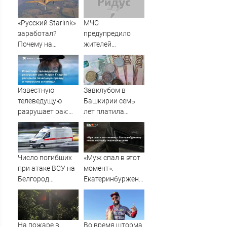
«Русский Starlink»
МЧС
заработал?
предупредило
Почему на
жителей
Украине кратно
Подмосковья об
увеличилась
угрозе атаки
точность
дронов
попаданий по
Известную
Завклубом в
объектам ВСУ
телеведущую
Башкирии семь
разрушает рак:
лет платила
Мария Гладких
зарплату мужу-
раскрыла
прогульщику
печальную
правду и
Число погибших
«Муж спал в этот
попросила о
при атаке ВСУ на
момент».
помощи
Белгород
Екатеринбурженку
выросло до пяти
нашли мертвой у
подъезда ее дома
На пожаре в
Во время шторма