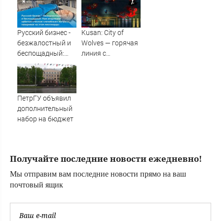
году будут
длиннее зимних
Русский бизнес -
Kusan: City of
безжалостный и
Wolves — горячая
беспощадный:
линия с
Нам впаривают
животными.
набитые стеклом
Рецензия
«лечебные»
матрасы,
ПетрГУ объявил
наваривая на
дополнительный
этом миллиарды
набор на бюджет
Получайте последние новости ежедневно!
Мы отправим вам последние новости прямо на ваш
почтовый ящик