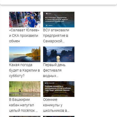
«Салават Юлаев»
ВСУ атаковали
и СКА произвели
предприятие в
обмен
Самарской
области: ведется
ликвидация
последствий
Какая погода
Первый день
будет в Карелии в
фестиваля
субботу?
водных
фонариков
прошел в
псковском
Дендропарке.
В Башкирии
Осенние
ФОТО
кабан напугал
каникулы у
целый посёлок —
школьников в
жители в панике
этом учебном