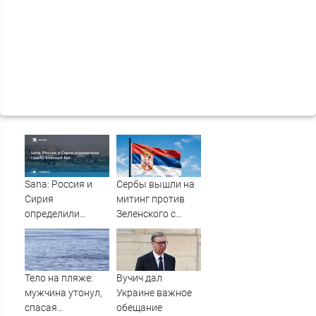
Sana: Россия и
Сербы вышли на
Сирия
митинг против
определили
Зеленского с
судьбу военных
портретами
баз
Путина
Тело на пляже:
Вучич дал
мужчина утонул,
Украине важное
спасая
обещание