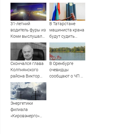
маленькую дочку
09/08/2026 –
Новости
31-летний
В Татарстане
водитель фуры из
машиниста крана
Коми выслушал
будут судить
приговор за
после падения
смертельное ДТП
рабочего с 10-
в Кирове
метровой высоты
09/08/2026 –
Скончался глава
В Оренбурге
Новости
Колпнянского
очевидцы
района Виктор
сообщают о ЧП на
Громов
озере Старица
Энергетики
филиала
«Кировэнерго»
готовятся к
ухудшению