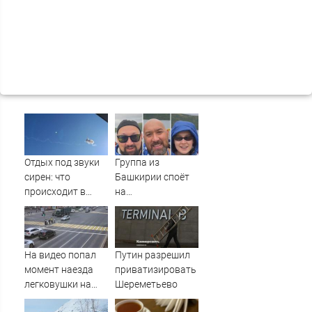
Отдых под звуки
Группа из
сирен: что
Башкирии споёт
происходит в
на
Сочи на фоне
географическом
массированных
Северном полюсе
атак
беспилотников
На видео попал
Путин разрешил
момент наезда
приватизировать
легковушки на
Шереметьево
пешеходов, где