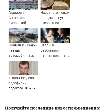
пострадали
минимум восемь
человек
Главврач
Названо, от каких
06/08/2026 –
Апатитско-
продуктов нужно
Новости
Кировской
отказаться на
больницы
ужин
уволился
Появились кадры
Старики-
наезда
разбойники:
автомобиля на
пьяная пожилая
пешеходов в
байкерша на
Омске
советском
мотоцикле
попалась
Уголовное дело о
автоинспекторам
педофилии
06/08/2026 –
педагога Зябкина
Новости
отправляется в
суд в
Петрозаводске
Получайте последние новости ежедневно!