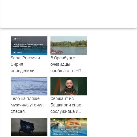
Sana: Россия и
В Оренбурге
Сирия
очевидцы
определили
сообщают о ЧП на
судьбу военных
озере Старица
баз
Тело на пляже:
Сержант из
мужчина утонул,
Башкирии спас
спасая
сослуживца и
маленькую дочку
получил ранение
09/08/2026 –
в зоне СВО
Новости