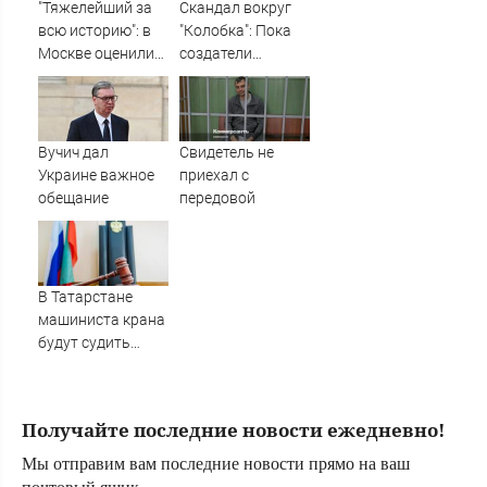
"Тяжелейший за
Скандал вокруг
всю историю": в
"Колобка": Пока
Москве оценили
создатели
масштаб кризиса
отбиваются от
в НАТО
угроз, сборы
далеки от
рекордных
Вучич дал
Свидетель не
Украине важное
приехал с
обещание
передовой
В Татарстане
машиниста крана
будут судить
после падения
рабочего с 10-
метровой высоты
Получайте последние новости ежедневно!
09/08/2026 –
Новости
Мы отправим вам последние новости прямо на ваш