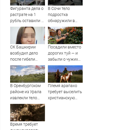
свою историю со
летнего сада
сцены
Фигуранта дела о
В Сочи тело
растрате на 1
подростка
рубль оставили в
обнаружили в
СИЗО
реке после пяти
дней поисков
СК Башкирии
Посадили вместо
возбудил дело
дорогих туй — и
после гибели
забыли о чужих
плода в
взглядах: находка
белорецкой
для дачи, чтобы
больнице
скрыться от глаз
соседей
В Оренбургском
Племя арапахо
районе из Урала
требует выселить
извлекли тело
христианскую
мужчины
церковь из
резервации
Время требует