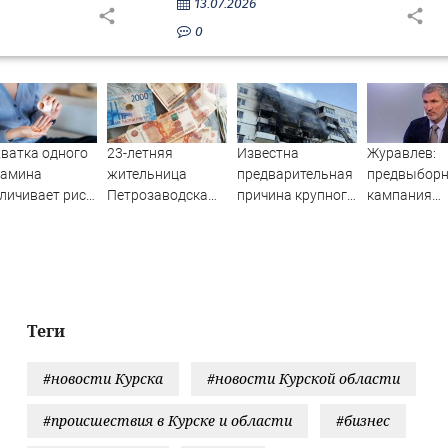
13.07.2026
0
ватка одного
23-летняя
Известна
Журавлев:
тамина
жительница
предварительная
предвыбор
личивает риск
Петрозаводска
причина крупного
кампания
рти в два раза
вынесла все
пожара на
"Яблока"
деньги из дома
Гвардейской в
оплачиваетс
родителей
Уфе
иностранны
источников 
Новости на
Вести.ru
Теги
#новости Курска
#новости Курской области
#происшествия в Курске и области
#бизнес