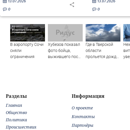
13.07.2026
13.07.2026
0
0
В аэропорту Сочи
Хубезов показал
Где в Тверской
Нех
сняли
фото бойца,
области
ви
ограничения
выжившего после
прольется дождь
уве
медведя и молнии
и сверкнет гроза
сме
Разделы
Информация
Главная
О проекте
Общество
Контакты
Политика
Партнёры
Происшествия