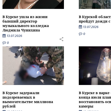
В Курске ушла из жизни
В Курской облас
бывший директор
пройдут дожди с
музыкального колледжа
13.07.2026
Людмила Чунихина
0
13.07.2026
0
В Курске задержали
В Курске в парке
подозреваемых в
конца июля пла
вымогательстве миллиона
восстановить ос
рублей
камеры