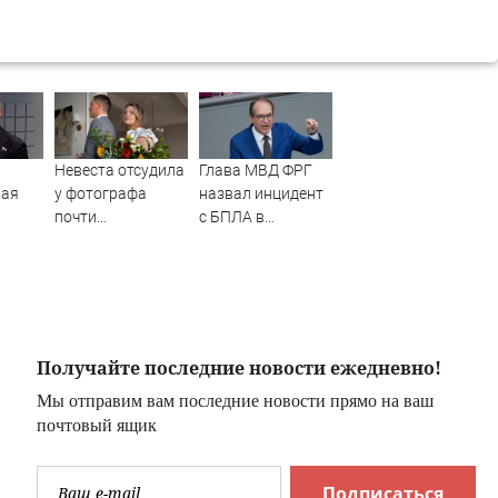
Невеста отсудила
Глава МВД ФРГ
ная
у фотографа
назвал инцидент
почти
с БПЛА в
полмиллиона
Лейпциге
я из
"сценарием
х
гибридной атаки"
-
- Новости на
Вести.ru
Получайте последние новости ежедневно!
Мы отправим вам последние новости прямо на ваш
почтовый ящик
Подписаться