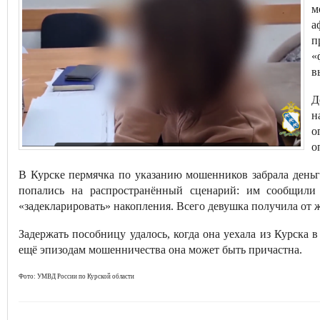
м
а
п
«
в
Д
н
о
о
В Курске пермячка по указанию мошенников забрала деньг
попались на распространённый сценарий: им сообщили
«задекларировать» накопления. Всего девушка получила от 
Задержать пособницу удалось, когда она уехала из Курска 
ещё эпизодам мошенничества она может быть причастна.
Фото: УМВД России по Курской области