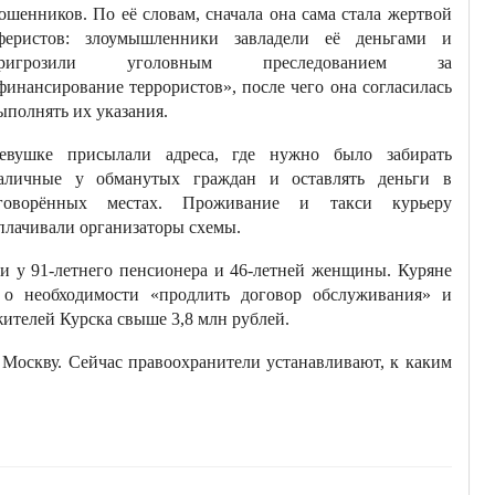
ошенников. По её словам, сначала она сама стала жертвой
феристов: злоумышленники завладели её деньгами и
ригрозили уголовным преследованием за
финансирование террористов», после чего она согласилась
ыполнять их указания.
евушке присылали адреса, где нужно было забирать
аличные у обманутых граждан и оставлять деньги в
говорённых местах. Проживание и такси курьеру
плачивали организаторы схемы.
и у 91-летнего пенсионера и 46-летней женщины. Куряне
 о необходимости «продлить договор обслуживания» и
жителей Курска свыше 3,8 млн рублей.
в Москву. Сейчас правоохранители устанавливают, к каким