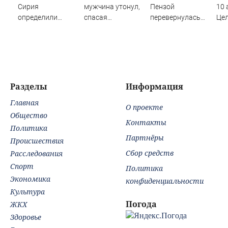
Сирия
мужчина утонул,
Пензой
10 
определили
спасая
перевернулась
Це
судьбу военных
маленькую дочку
фура - Столица58
рай
баз
09/08/2026 –
жа
Новости
Разделы
Информация
Главная
О проекте
Общество
Контакты
Политика
Партнёры
Происшествия
Сбор средств
Расследования
Спорт
Политика
Экономика
конфиденциальности
Культура
Погода
ЖКХ
Здоровье