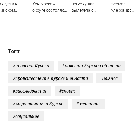
августа в
Кунгурском
легковушка
фермер
линском
округе состоялся
вылетела с
Александр
оне отступит
традиционный
ровной дороги и
Чепухин зая
ра
фестиваль
провалилась в
полной гиб
православной
огражденную
урожая ржи
культуры «Свет
бетонными
Белогорья»
блоками яму
Теги
#новости Курска
#новости Курской области
#происшествия в Курске и области
#бизнес
#расследования
#спорт
#мероприятия в Курске
#медицина
#социальное