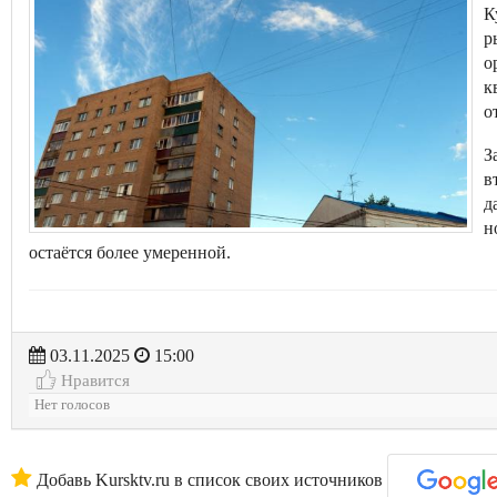
К
р
о
к
о
З
в
д
н
остаётся более умеренной.
03.11.2025
15:00
Нравится
Нет голосов
Добавь Kursktv.ru в список своих источников