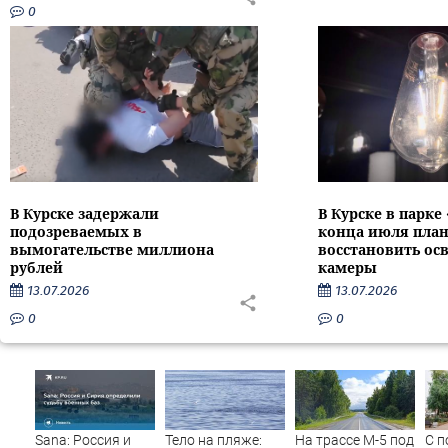
0
В Курске задержали
В Курске в парке
подозреваемых в
конца июля пла
вымогательстве миллиона
восстановить ос
рублей
камеры
13.07.2026
13.07.2026
0
0
Sana: Россия и
Тело на пляже:
На трассе М-5 под
С п