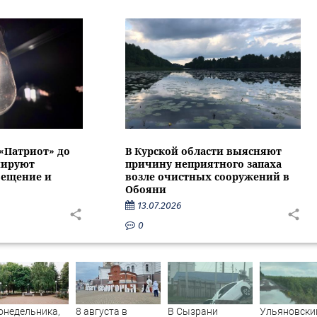
 «Патриот» до
В Курской области выясняют
нируют
причину неприятного запаха
вещение и
возле очистных сооружений в
Обояни
13.07.2026
0
онедельника,
8 августа в
В Сызрани
Ульяновски