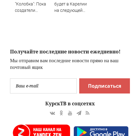
"Колобка": Пока
будет в Карелии
создатели
на следующей
вил о
отбиваются от
неделе?
ели
угроз, сборы
далеки от
рекордных
Получайте последние новости ежедневно!
Мы отправим вам последние новости прямо на ваш
почтовый ящик
Подписаться
КурскТВ в соцсетях