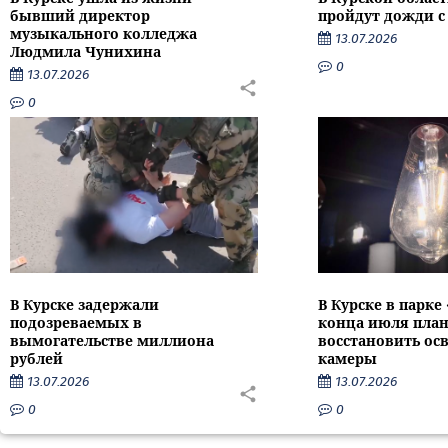
бывший директор
пройдут дожди с
музыкального колледжа
13.07.2026
Людмила Чунихина
0
13.07.2026
0
В Курске задержали
В Курске в парке
подозреваемых в
конца июля пла
вымогательстве миллиона
восстановить ос
рублей
камеры
13.07.2026
13.07.2026
0
0