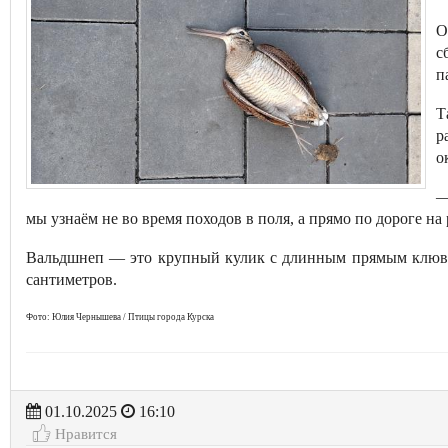
О
с
п
Т
р
о
—
мы узнаём не во время походов в поля, а прямо по дороге н
Вальдшнеп — это крупный кулик с длинным прямым клюво
сантиметров.
Фото: Юлия Чернышева / Птицы города Курска
01.10.2025
16:10
Нравится