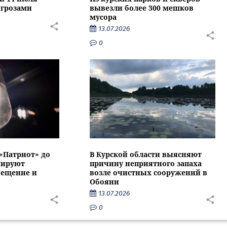
 грозами
вывезли более 300 мешков
мусора
13.07.2026
0
 «Патриот» до
В Курской области выясняют
нируют
причину неприятного запаха
вещение и
возле очистных сооружений в
Обояни
13.07.2026
0