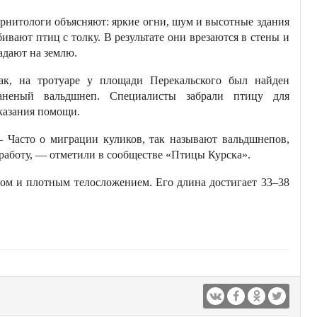
рнитологи объясняют: яркие огни, шум и высотные здания
бивают птиц с толку. В результате они врезаются в стены и
адают на землю.
ак, на тротуаре у площади Перекальского был найден
аненый вальдшнеп. Специалисты забрали птицу для
казания помощи.
 Часто о миграции куликов, так называют вальдшнепов,
а работу, — отметили в сообществе «Птицы Курска».
м и плотным телосложением. Его длина достигает 33–38