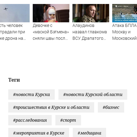
ть человек
Девочке с
Алаудинов
Атака БПЛА
традали при
«маской Бэтмена»
назвал главкома
Москву и
ке дрона на
сняли швы после
ВСУ Драпатого
Московский
ьский НПЗ
последней
страшнейшим
регион с 1 п
операции
националистом и
августа 202
русофобом
года: карта
ударов,
последние
новости об
Теги
отражении
беспилотни
#новости Курска
#новости Курской области
ВСУ
#происшествия в Курске и области
#бизнес
#расследования
#спорт
#мероприятия в Курске
#медицина