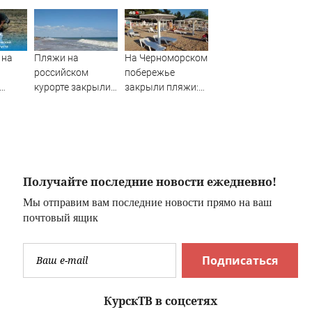
 на
Пляжи на
На Черноморском
российском
побережье
курорте закрыли
закрыли пляжи:
о 8
из-за угрозы
что там
6
БПЛА
происходит
Получайте последние новости ежедневно!
Мы отправим вам последние новости прямо на ваш
ков
почтовый ящик
Подписаться
КурскТВ в соцсетях