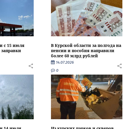
и с 15 июля
В Курской области за полгода на
 заправки
пенсии и пособия направили
более 60 млрд рублей
14.07.2026
0
ти 14 июля
Из курских парков и скверов