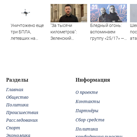
Уничтожено еще
"За тысячи
Бледный огонь:
Шес
три БПЛА,
километров":
вспоминаем
пос
летевших на
Зеленский
группу «25/17» —
ата
Москву
закатил истерику
великую и (часто)
Ил
Западу после
ужасную
ночного удара
Разделы
Информация
Главная
О проекте
Общество
Контакты
Политика
Партнёры
Происшествия
Сбор средств
Расследования
Спорт
Политика
Экономика
конфиденциальности