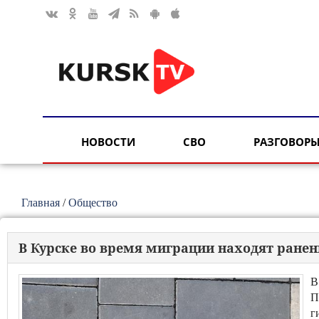
НОВОСТИ
СВО
РАЗГОВОРЫ
Главная
/
Общество
В Курске во время миграции находят ране
В
П
г