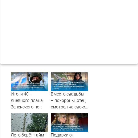
Итоги 40-
Вместо свадьбы
дневного плана
– похороны: отец
Зеленского по
смотрел на свою
принуждению к
мертвую 16-
миру: как
летнюю дочь и не
ответила Россия,
мог сдержать
полный разбор
слезы
Лето берёт тайм-
Подарки от