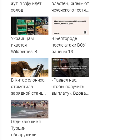
провала
аут: в Уфу идёт
властей, калым от
операции
холод
чеченского тестя,
Украины от
американские
военкора Коца
хатки: у
Пугачевой и
Орбакайте домов
Украинцам
В Белгороде
и квартир
икается
после атаки ВСУ
насчитали на 3
Wildberries: В
ранены 13
млрд рублей
супермаркетах
человек, включая
начали пустеть
детей
полки » PolitCentr-
NEWS
В Китае слониха
«Развел нас,
отомстила
чтобы получить
зарядной станции
выплату». Вдова
за испуганного
бойца случайно
детеныша
узнала, что их
брак расторгли в
суде
Отдыхающие в
Турции
обнаружили