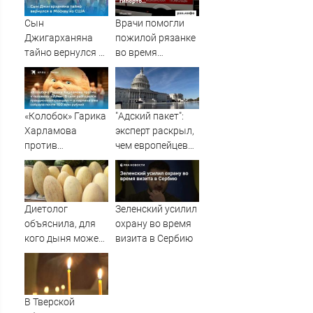
Новости на
Вести.ru
Сын
Врачи помогли
Джигарханяна
пожилой рязанке
тайно вернулся в
во время
Москву из США
приступа
гипертонии —
Новости за
07.08.2026
«Колобок» Гарика
"Адский пакет":
Харламова
эксперт раскрыл,
против
чем европейцев
«Человека-паука»:
испугали санкции
В сети разгорелся
США против РФ -
грандиозный
Новости на
скандал — а
Вести.ru
Диетолог
Зеленский усилил
картина уже
объяснила, для
охрану во время
собрала почти
кого дыня может
визита в Сербию
100 млн рублей
быть смертельно
опасна
В Тверской