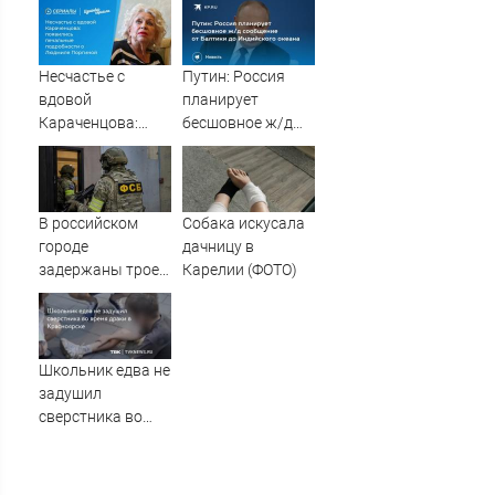
пенсии от СФР
Несчастье с
Путин: Россия
вдовой
планирует
Караченцова:
бесшовное ж/д
появились
сообщение от
печальные
Балтики до
подробности о
Индийского
Людмиле
океана
В российском
Собака искусала
Поргиной
городе
дачницу в
задержаны трое
Карелии (ФОТО)
подростков,
готовивших
теракт против
военных
Школьник едва не
задушил
сверстника во
время драки в
Красноярске