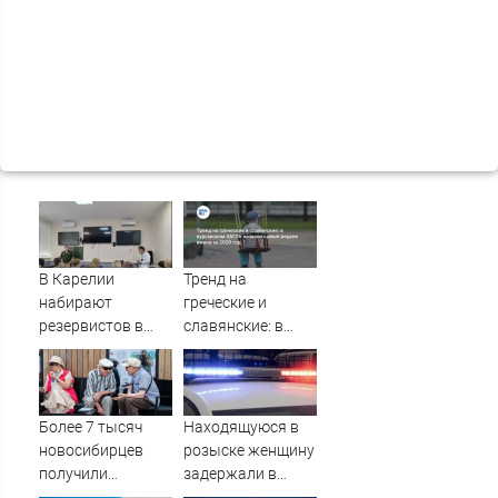
В Карелии
Тренд на
набирают
греческие и
резервистов в
славянские: в
огневые группы
курганском ЗАГСе
(ФОТО)
назвали самые
редкие имена за
2026 год
Более 7 тысяч
Находящуюся в
новосибирцев
розыске женщину
получили
задержали в
прибавку к
Мурманске