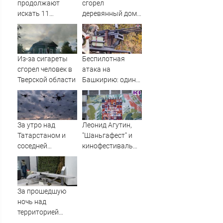
продолжают
сгорел
искать 11
деревянный дом
пропавших без
(ФОТО)
вести
Из-за сигареты
Беспилотная
сгорел человек в
атака на
Тверской области
Башкирию: один
БПЛА в Уфе
врезался в кран и
упал на кровлю
За утро над
Леонид Агутин,
Татарстаном и
"Шаньгафест" и
соседней
кинофестиваль
республикой
стран СНГ: как
сбиты 12
пройдет
вражеских БПЛА -
празднование
Минобороны
105-летия Коми
За прошедшую
09/08/2026 –
ночь над
Новости
территорией
Тверской области