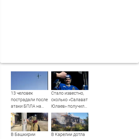
13 человек
Стало известно,
пострадали после
сколько «Салават
атаки БПЛА на
Юлаев» получил
российский город
от СКА в сделке
по Бландиси
В Башкирии
В Карелии дотла