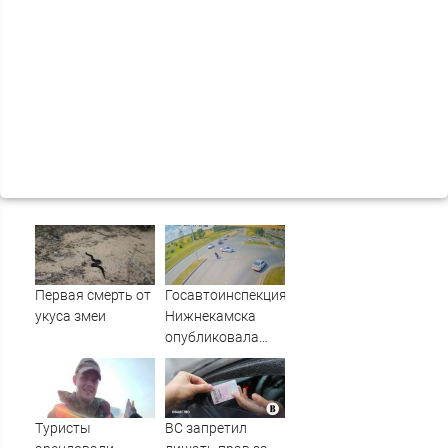
Первая смерть от
Госавтоинспекция
укуса змеи
Нижнекамска
опубликовала
видео жесткого
ДТП с участием
питбайкера
07/08/2026 –
Туристы
ВС запретил
Новости