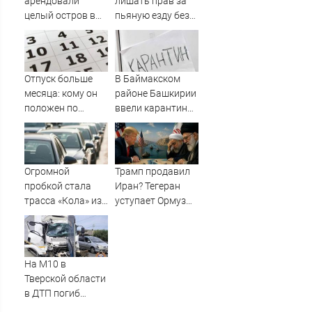
арендовали
лишать прав за
целый остров в
пьяную езду без
Карелии (ФОТО)
документов,
удостоверяющих
личность
Отпуск больше
В Баймакском
месяца: кому он
районе Башкирии
положен по
ввели карантин
закону в
из-за бешенства
Башкирии
Огромной
Трамп продавил
пробкой стала
Иран? Тегеран
трасса «Кола» из-
уступает Ормуз
за завалившейся
без пошлин. Это и
фуры
есть «сделка
века»?
На М10 в
Тверской области
в ДТП погиб
водитель