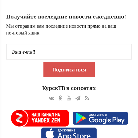
большегруза –
Новости Твери и
Получайте последние новости ежедневно!
городов Тверской
области сегодня -
Мы отправим вам последние новости прямо на ваш
Afanasy.biz –
почтовый ящик
Тверские новости.
Новости Твери.
Тверь ново
Подписаться
КурскТВ в соцсетях