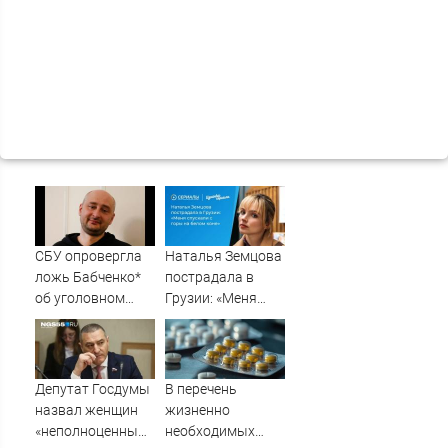
СБУ опровергла
Наталья Земцова
ложь Бабченко*
пострадала в
об уголовном
Грузии: «Меня
деле
спускали с горы
на белом коне»
Депутат Госдумы
В перечень
назвал женщин
жизненно
«неполноценными».
необходимых