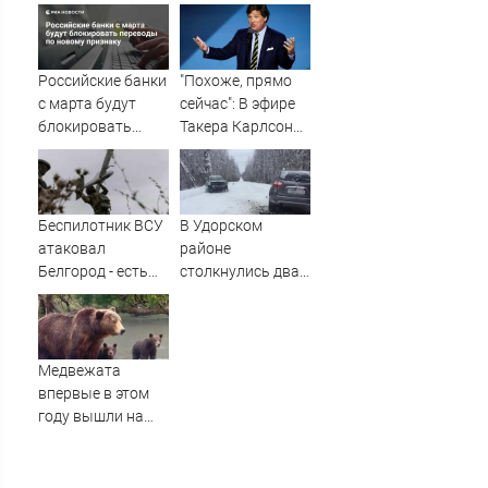
И даже привел
лекарств
аргумент
добавили еще
пять препаратов
Российские банки
"Похоже, прямо
с марта будут
сейчас": В эфире
блокировать
Такера Карлсона
переводы по
заговорили о
новому признаку
победе России ⋆
Листай.ру ✪
Беспилотник ВСУ
В Удорском
атаковал
районе
Белгород - есть
столкнулись два
пострадавшие
Nissan Terrano,
три человека
пострадали
Медвежата
впервые в этом
году вышли на
рыбалку на
Камчатке (видео)