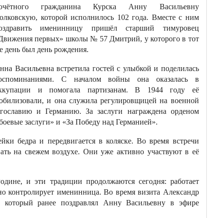
очётного гражданина Курска Анну Васильевну
олковскую, которой исполнилось 102 года. Вместе с ним
оздравить именинницу пришёл старший тимуровец
Движения первых» школы № 57 Дмитрий, у которого в тот
е день был день рождения.
нна Васильевна встретила гостей с улыбкой и поделилась
оспоминаниями. С началом войны она оказалась в
ккупации и помогала партизанам. В 1944 году её
обилизовали, и она служила регулировщицей на военной
Югославию и Германию. За заслуги награждена орденом
 боевые заслуги» и «За Победу над Германией».
йки бедра и передвигается в коляске. Во время встречи
ать на свежем воздухе. Они уже активно участвуют в её
дине, и эти традиции продолжаются сегодня: работает
о контролирует именинница. Во время визита Александр
 который ранее поздравлял Анну Васильевну в эфире