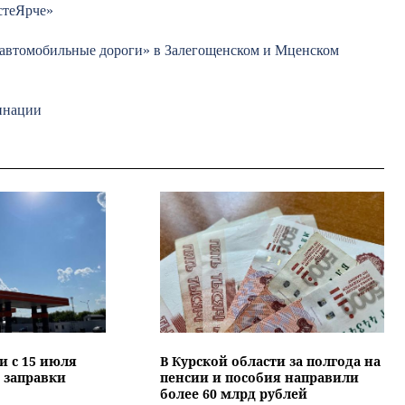
стеЯрче»
 автомобильные дороги» в Залегощенском и Мценском
цинации
и с 15 июля
В Курской области за полгода на
 заправки
пенсии и пособия направили
более 60 млрд рублей