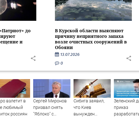
 «Патриот» до
В Курской области выясняют
нируют
причину неприятного запаха
вещение и
возле очистных сооружений в
Обояни
13.07.2026
0
ро взлетит в
Сергей Миронов
Сибига заявил,
Зеленский д
не любимый
призвал снять
что Киев
приказ
иток россиян
"Яблоко" с
вынужден
разработат
выборов -
"биться" за
против Рос
Новости на
каждую ракету к
«специальн
Вести.ru
Patriot - Новости
санкционну