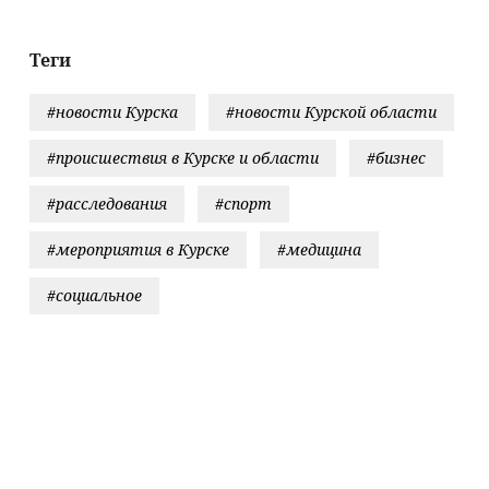
на Вести.ru
операцию»
Теги
#новости Курска
#новости Курской области
#происшествия в Курске и области
#бизнес
#расследования
#спорт
#мероприятия в Курске
#медицина
#социальное