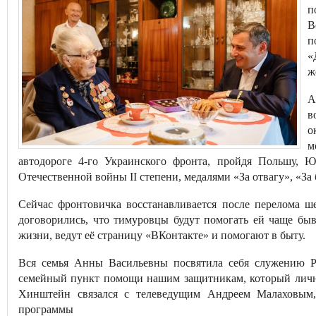
п
В
п
«
ж
А
в
о
м
автодороге 4-го Украинского фронта, пройдя Польшу, 
Отечественной войны II степени, медалями «За отвагу», «За
Сейчас фронтовичка восстанавливается после перелома ше
договорились, что тимуровцы будут помогать ей чаще быв
жизни, ведут её страницу «ВКонтакте» и помогают в быту.
Вся семья Анны Васильевны посвятила себя служению Ро
семейный пункт помощи нашим защитникам, который личн
Хинштейн связался с телеведущим Андреем Малаховым,
программы