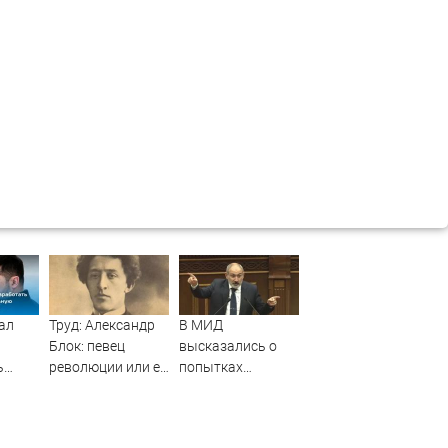
ал
Труд: Александр
В МИД
Блок: певец
высказались о
ь
революции или ее
попытках
сии
жертва?
Еревана
ую
шантажировать
ю
РФ - Новости на