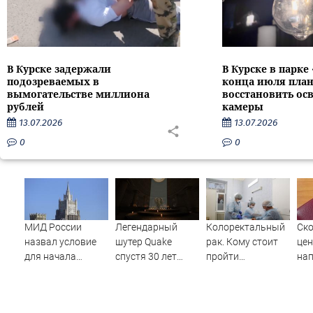
В Курске задержали
В Курске в парке
подозреваемых в
конца июля пла
вымогательстве миллиона
восстановить ос
рублей
камеры
13.07.2026
13.07.2026
0
0
МИД России
Легендарный
Колоректальный
Ско
назвал условие
шутер Quake
рак. Кому стоит
це
для начала
спустя 30 лет
пройти
нап
переговоров о
после выхода
обследование и
мире с Украиной
получил новое
как современные
дополнение от
технологии