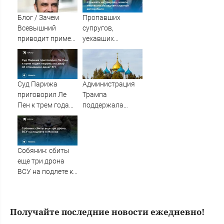
банкротства
лет
Блог / Зачем
Пропавших
Всевышний
супругов,
приводит пример
уехавших
комара? - Фаиз
отдыхать на
Мухамедшин /
природу, нашли
Сусанин
мертвыми на
заднем сиденье
Суд Парижа
Администрация
автомобиля
приговорил Ле
Трампа
Пен к трем годам
поддержала
тюрьмы по делу
монастырь РПЦЗ
об отмывании
в Нью-Йорке
денег ЕП
Собянин: сбиты
еще три дрона
ВСУ на подлете к
Москве
Получайте последние новости ежедневно!