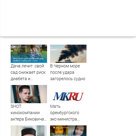
Дача лечит: свой
В Черном море
сад снижает риск
после удара
диабета и
загорелось судно
уменьшает стресс
SHOT:
Мать
кинокомпании
оренбургского
актера Биковича
экс-министра
грозит закрытие
Оренбуржья
из-за возможного
может сесть на 10