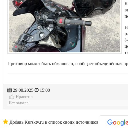
K
в
п
Н
р
(
ц
т
Приговор может быть обжалован, сообщает объединённая пр
29.08.2025
15:00
Нравится
Нет голосов
Добавь Kursktv.ru в список своих источников