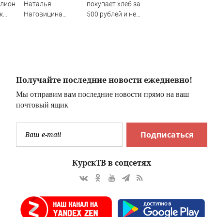
ллион
Наталья
покупает хлеб за
к
Наговицина
500 рублей и не
н
застряла на Пике
пользуется
Победы в
туалетной
Киргизии: что
бумагой
известно о
трагедии,
спасение, может
Получайте последние новости ежедневно!
ли выжить, что
Мы отправим вам последние новости прямо на ваш
происходит
почтовый ящик
прямо сейчас
Подписаться
КурскТВ в соцсетях