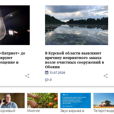
 «Патриот» до
В Курской области выясняют
нируют
причину неприятного запаха
вещение и
возле очистных сооружений в
Обояни
13.07.2026
0
ходчивый
Многие
Звук взрыва в
Татарстанд