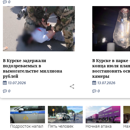
0
В Курске задержали
В Курске в парке
подозреваемых в
конца июля пла
вымогательстве миллиона
восстановить ос
рублей
камеры
13.07.2026
13.07.2026
0
0
Подросток напал
Пять человек
Ночная атака
На