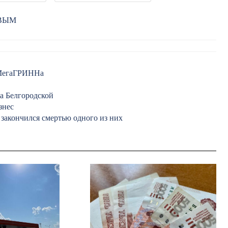
РВЫМ
у МегаГРИННа
а Белгородской
знес
закончился смертью одного из них