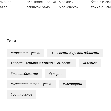
сионер
обрывают листья
Москве и
беренче ми
казал
слишком рано:
Московской
тонна ашлы
шенников
что на самом деле
области 7 августа
суктырылга
ощренным
нужно томатам в
2026 года:
особом
августе
Причины,
источник, откуда
был громкий
хлопок
Теги
#новости Курска
#новости Курской области
#происшествия в Курске и области
#бизнес
#расследования
#спорт
#мероприятия в Курске
#медицина
#социальное