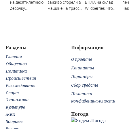
на десятилетнюю
заживо сгорели в
БПЛА на склад
пен
девочку,
машине на трассе
Wildberries: что
на
ворвавшись в
(ФОТО)
известно об
мо
квартиру
очередном ударе
из
по логистическим
сп
центрам
07/08/2026 –
Новости
Разделы
Информация
Главная
О проекте
Общество
Контакты
Политика
Партнёры
Происшествия
Сбор средств
Расследования
Спорт
Политика
Экономика
конфиденциальности
Культура
Погода
ЖКХ
Здоровье
Бизнес