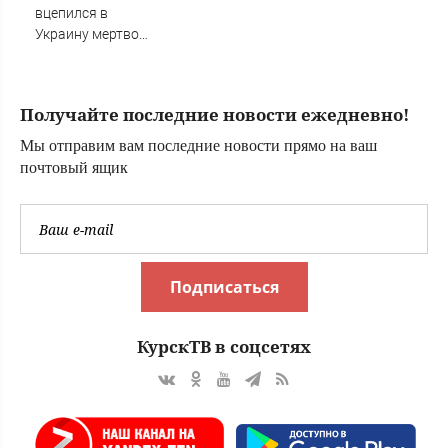
трагедии,
вцепился в
спасение, может
Украину мертвой
ли выжить, что
хваткой?
происходит
Скандальное
прямо сейчас
признание
Получайте последние новости ежедневно!
политолога. Его
логика ужасает
Мы отправим вам последние новости прямо на ваш
почтовый ящик
Подписаться
КурскТВ в соцсетях