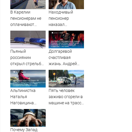
Причины,
по логистическим
источник, откуда
центрам
В Карелии
Находчивый
был громкий
07/08/2026 –
пенсионерам не
пенсионер
хлопок
Новости
оплачивают
наказал
полностью
мошенников
проезд к морю
изощренным
способом
Пьяный
Долгаревой
россиянин
счастливая
открыл стрельбу
жизнь. Андрей
по скорой
Бледный
помощи и
пронзительно
полицейским
зачитал стихи
вместо рэпа: «У
Альпинистка
Пять человек
меня на душе сто
Наталья
заживо сгорели в
и один шов — это
Наговицина
машине на трассе
туше»
застряла на Пике
(ФОТО)
Победы в
Киргизии: что
известно о
Почему Запад