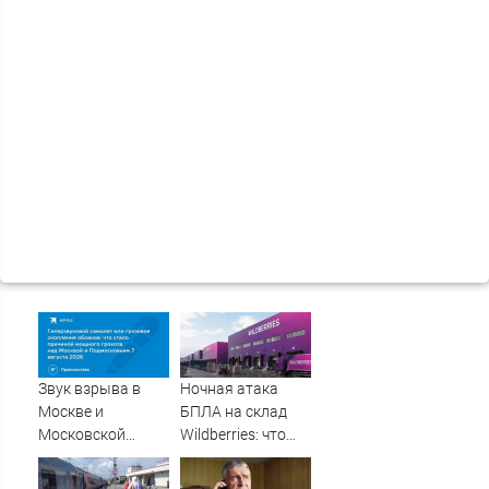
Звук взрыва в
Ночная атака
Москве и
БПЛА на склад
Московской
Wildberries: что
области 7 августа
известно об
2026 года:
очередном ударе