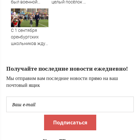
был военной
целый посёлок —
хитростью
жители в панике
Одиссея?
С 1 сентября
оренбургских
школьников ждут
изменения в
учебной
программе
Получайте последние новости ежедневно!
Мы отправим вам последние новости прямо на ваш
почтовый ящик
Подписаться