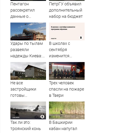
Пентагон
ПетрГУ объявил
рассекретил
дополнительный
данные о
набор на бюджет
появлении НЛО
на Ближнем
Востоке
Удары по тылам
В школах с
развеяли
сентября
надежды Киева:
изменится
немецкий
программа
аналитик
обучения
констатирует
смену настроений
Не все
Трех человек
» PolitCentr-NEWS
застройщики
спасли на пожаре
готовы
в Твери
участвовать в
расселении
«авариек» в
Мурманске
Так ли это:
В Башкирии
троянский конь
кабан напугал