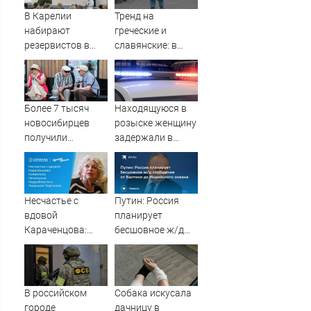
В Карелии
Тренд на
набирают
греческие и
резервистов в
славянские: в
огневые группы
курганском ЗАГСе
(ФОТО)
назвали самые
редкие имена за
2026 год
Более 7 тысяч
Находящуюся в
новосибирцев
розыске женщину
получили
задержали в
прибавку к
Мурманске
пенсии от СФР
Несчастье с
Путин: Россия
вдовой
планирует
Караченцова:
бесшовное ж/д
появились
сообщение от
печальные
Балтики до
подробности о
Индийского
Людмиле
океана
В российском
Собака искусала
Поргиной
городе
дачницу в